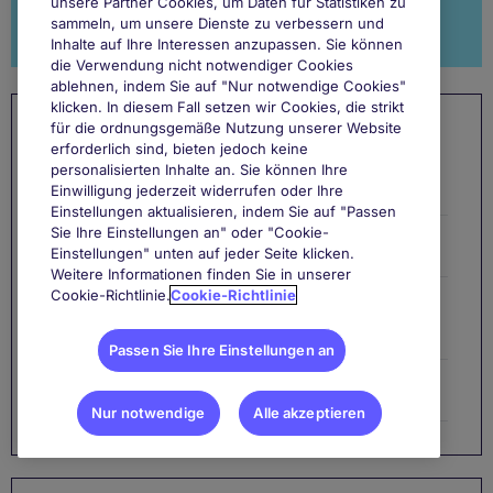
unsere Partner Cookies, um Daten für Statistiken zu
Jetzt mehr erfahren
sammeln, um unsere Dienste zu verbessern und
Inhalte auf Ihre Interessen anzupassen. Sie können
die Verwendung nicht notwendiger Cookies
ablehnen, indem Sie auf "Nur notwendige Cookies"
klicken. In diesem Fall setzen wir Cookies, die strikt
für die ordnungsgemäße Nutzung unserer Website
Meistgelesene Artikel
erforderlich sind, bieten jedoch keine
personalisierten Inhalte an. Sie können Ihre
Die zehn wichtigsten Führungsqualitäten für Manager
Einwilligung jederzeit widerrufen oder Ihre
Einstellungen aktualisieren, indem Sie auf "Passen
Sie Ihre Einstellungen an" oder "Cookie-
Die fünf häufigsten Fragen beim Vorstellungsgespräch
Einstellungen" unten auf jeder Seite klicken.
Weitere Informationen finden Sie in unserer
Cookie-Richtlinie.
Cookie-Richtlinie
Die richtige Vorbereitung für Ihr zweites
Vorstellungsgespräch
Passen Sie Ihre Einstellungen an
10 Skills, die den Vertrieb in Schwung bringen
Nur notwendige
Alle akzeptieren