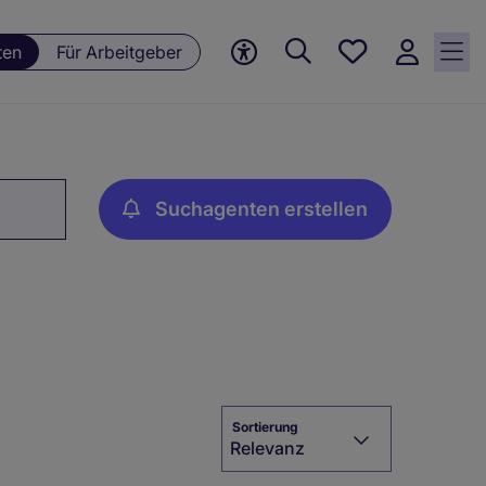
Meine
ten
Für Arbeitgeber
Jobs, 0
currently
saved
jobs
Suchagenten erstellen
Sortierung
Relevanz