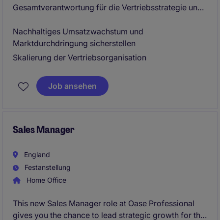
Gesamtverantwortung für die Vertriebsstrategie und
deren Umsetzung.
Nachhaltiges Umsatzwachstum und
Ihre zentralen Ziele:
Marktdurchdringung sicherstellen
Skalierung der Vertriebsorganisation
Job ansehen
Sales Manager
England
Festanstellung
Home Office
This new Sales Manager role at Oase Professional
gives you the chance to lead strategic growth for the