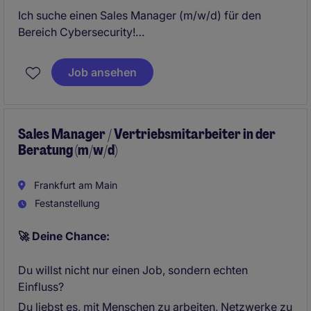
Ich suche einen Sales Manager (m/w/d) für den
Bereich Cybersecurity!
Bitte bewerbe dich, wenn du deine Karriere im
Job ansehen
Bereich Cybersecurity ausbauen und erweitern
möchtest.
Grundvoraussetzung: Du bringst bereits eine
Sales Manager / Vertriebsmitarbeiter in der
Beratung (m/w/d)
mehrjährige Vertriebsexpertise im Bereich
Cybersecurity mit.
Frankfurt am Main
Festanstellung
🚀 Deine Chance:
Du willst nicht nur einen Job, sondern echten
Einfluss?
Du liebst es, mit Menschen zu arbeiten, Netzwerke zu