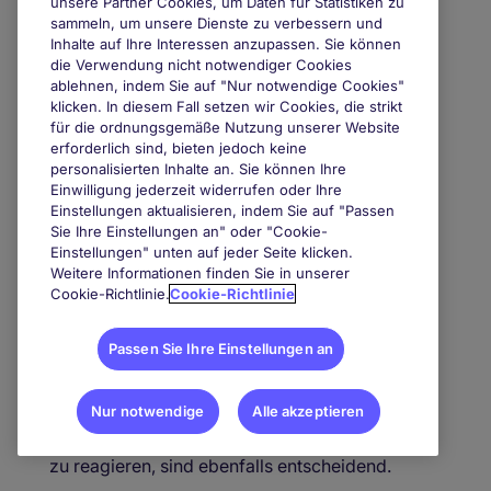
unsere Partner Cookies, um Daten für Statistiken zu
leistungsabhängige Boni einbezogen werden. In
sammeln, um unsere Dienste zu verbessern und
führenden Sales-Positionen, etwa als
Inhalte auf Ihre Interessen anzupassen. Sie können
Vertriebsleiter, sind auch sechsstellige Gehälter
die Verwendung nicht notwendiger Cookies
ablehnen, indem Sie auf "Nur notwendige Cookies"
möglich.
klicken. In diesem Fall setzen wir Cookies, die strikt
für die ordnungsgemäße Nutzung unserer Website
4. Welche Fähigkeiten sind wichtig, um im
erforderlich sind, bieten jedoch keine
Sales erfolgreich zu sein?
personalisierten Inhalte an. Sie können Ihre
Einwilligung jederzeit widerrufen oder Ihre
Erfolgreiche Verkäufer zeichnen sich durch
Einstellungen aktualisieren, indem Sie auf "Passen
hervorragende Kommunikations- und
Sie Ihre Einstellungen an" oder "Cookie-
Einstellungen" unten auf jeder Seite klicken.
Verhandlungskompetenzen aus. Sie müssen in
Weitere Informationen finden Sie in unserer
der Lage sein, auf Kundenbedürfnisse
Cookie-Richtlinie.
Cookie-Richtlinie
einzugehen und Lösungen zu präsentieren, die
Mehrwert bieten. Darüber hinaus sind
Passen Sie Ihre Einstellungen an
Durchhaltevermögen, Überzeugungskraft und
Selbstmotivation unerlässlich. Ein gutes
Nur notwendige
Alle akzeptieren
Verständnis der Produkte und des Marktes
sowie die Fähigkeit, schnell auf Veränderungen
zu reagieren, sind ebenfalls entscheidend.