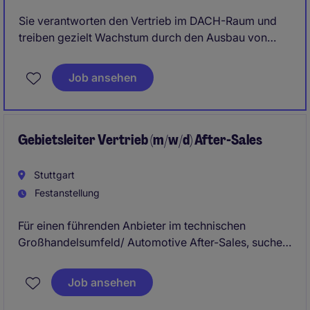
Sie verantworten den Vertrieb im DACH-Raum und
treiben gezielt Wachstum durch den Ausbau von
Bestandskunden sowie die Gewinnung von
Neugeschäft im industriellen Umfeld voran.
Job ansehen
Gleichzeitig gestalten Sie die Vertriebsorganisation
aktiv weiter und leisten einen direkten Beitrag zur
strategischen Entwicklung und Marktposition des
Unternehmens.
Gebietsleiter Vertrieb (m/w/d) After-Sales
Stuttgart
Festanstellung
Für einen führenden Anbieter im technischen
Großhandelsumfeld/ Automotive After-Sales, suchen
wir eine erfahrene Führungspersönlichkeit, die ein
etabliertes Vertriebsgebiet mit mehreren Standorten
Job ansehen
strategisch weiterentwickelt und nachhaltig auf
Wachstumskurs hält.