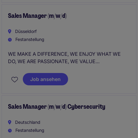
aktiv mit, baust langfristige Kundenpartnerschaften
aus und trägst maßgeblich zum Unternehmenserfolg
bei.
Sales Manager (m/w/d)
Düsseldorf
Festanstellung
WE MAKE A DIFFERENCE, WE ENJOY WHAT WE
DO, WE ARE PASSIONATE, WE VALUE
DETERMINATION; WE WORK AS A TEAM
Job ansehen
Sales Manager (m/w/d) Cybersecurity
Deutschland
Festanstellung