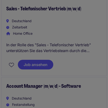
Sales - Telefonischer Vertrieb (m/w/d)
Deutschland
Zeitarbeit
Home Office
In der Rolle des "Sales - Telefonischer Vertrieb"
unterstützen Sie das Vertriebsteam durch die
telefonische Ansprache von potenziellen Kunden und
tragen aktiv zur Umsatzsteigerung bei. Ihre Aufgabe
Job ansehen
umfasst die Pflege von Kundenbeziehungen und die
Identifikation neuer Geschäftsmöglichkeiten im
Bereich Retail.
Account Manager (m/w/d) - Software
Deutschland
Festanstellung