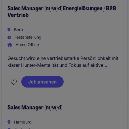
Sales Manager (m/w/d) Energielösungen / B2B
Vertrieb
Berlin
Festanstellung
Home Office
Gesucht wird eine vertriebsstarke Persönlichkeit mit
klarer Hunter-Mentalität und Fokus auf aktive
Neukundenakquise im B2B-Umfeld. Im Mittelpunkt
steht ein Sales Manager, der eigenständig Märkte
Job ansehen
entwickelt, Opportunities identifiziert und konsequent
zum Abschluss bringt.
Sales Manager (m/w/d)
Hamburg