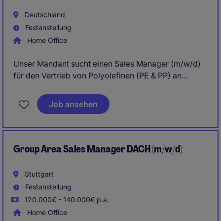
Deutschland
Festanstellung
Home Office
Unser Mandant sucht einen Sales Manager (m/w/d)
für den Vertrieb von Polyolefinen (PE & PP) an
Kunden aus den Bereichen Verpackungen, Folien,
Flaschen und Kunststoffverarbeitung in Deutschland.
Job ansehen
Die Position bietet große Gestaltungsfreiheit,
deutschlandweite Kundenverantwortung sowie
attraktive Karriereperspektiven in einem global
führenden Industrieumfeld.
Group Area Sales Manager DACH (m/w/d)
Stuttgart
Festanstellung
120.000€ - 140.000€ p.a.
Home Office