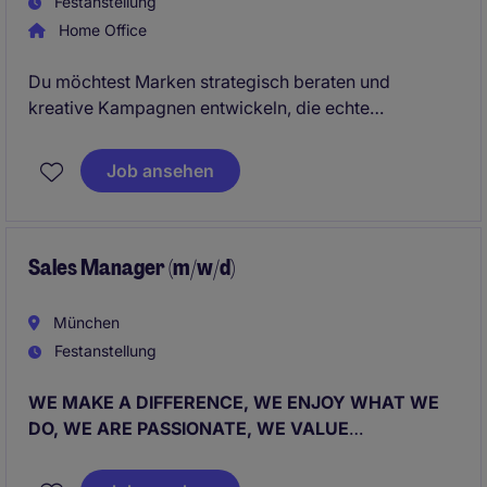
Festanstellung
Home Office
Du möchtest Marken strategisch beraten und
kreative Kampagnen entwickeln, die echte
Zielgruppen erreichen? In dieser Rolle gestaltest du
den gesamten Sales-Prozess eigenständig und
Job ansehen
bringst innovative Multichannel-Lösungen
erfolgreich zum Abschluss
Sales Manager (m/w/d)
München
Festanstellung
WE MAKE A DIFFERENCE, WE ENJOY WHAT WE
DO, WE ARE PASSIONATE, WE VALUE
DETERMINATION, WE WORK AS A TEAM.