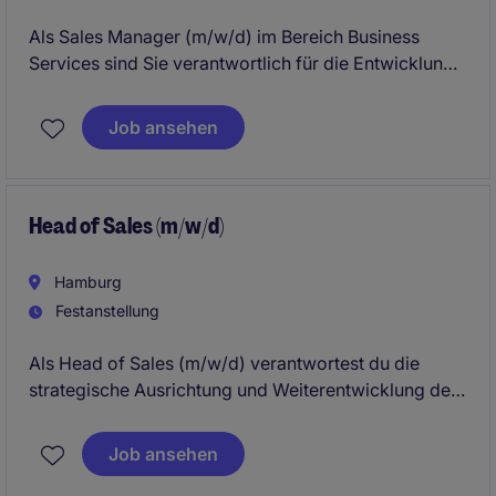
Als Sales Manager (m/w/d) im Bereich Business
Services sind Sie verantwortlich für die Entwicklung
und Umsetzung von Vertriebsstrategien. Sie tragen
aktiv zur Umsatzsteigerung und Kundengewinnung
Job ansehen
bei.
Head of Sales (m/w/d)
Hamburg
Festanstellung
Als Head of Sales (m/w/d) verantwortest du die
strategische Ausrichtung und Weiterentwicklung der
Sales Channels LEH und Drogerie und führst dein
Vertriebsteam mit klarem Fokus auf nachhaltiges
Job ansehen
Wachstum. Dabei gestaltest du die Vertriebsstrategie