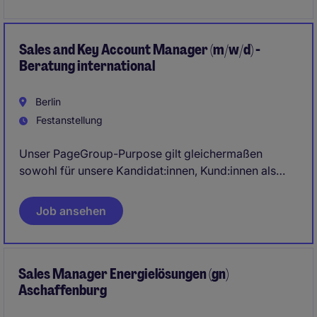
Sales and Key Account Manager (m/w/d) -
Beratung international
Berlin
Festanstellung
Unser PageGroup-Purpose gilt gleichermaßen
sowohl für unsere Kandidat:innen, Kund:innen als
auch für unsere eigenen Mitarbeiter:innen, deren
interne Karriereentwicklung uns bei der PageGroup
Job ansehen
besonders am Herzen liegt! Verändere auch Dein
Leben und werde Teil unseres Teams in
Berlin!
Sales Manager Energielösungen (gn)
Aschaffenburg