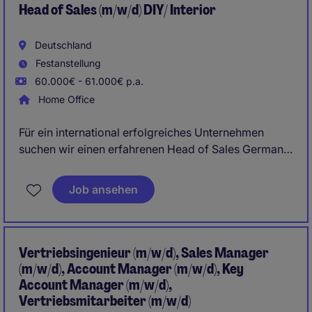
Head of Sales (m/w/d) DIY/ Interior
Deutschland
Festanstellung
60.000€ - 61.000€ p.a.
Home Office
Für ein international erfolgreiches Unternehmen
suchen wir einen erfahrenen Head of Sales Germany
(m/w/d), der den deutschen Markt
eigenverantwortlich weiterentwickelt und nachhaltig
Job ansehen
ausbaut. Gesucht wird eine unternehmerisch
denkende Vertriebspersönlichkeit mit ausgeprägter
Hunter-Mentalität und nachweislicher Erfahrung in
der DIY-Branche.
Vertriebsingenieur (m/w/d), Sales Manager
(m/w/d), Account Manager (m/w/d), Key
Account Manager (m/w/d),
Vertriebsmitarbeiter (m/w/d)