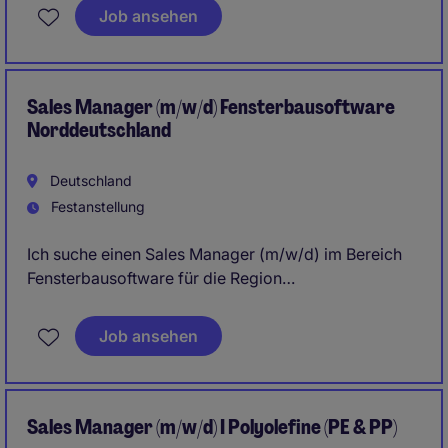
Entwicklung von Retail-Partnern. Die Rolle ist eine
Job ansehen
klassische Inside-Sales-Position mit starkem Fokus
auf Pricing, Verhandlung und finanzielle
Zusammenhänge.
Sales Manager (m/w/d) Fensterbausoftware
Fokus auf Bestandskundenentwicklung, Upselling
Norddeutschland
und Preisoptimierung
Deutschland
Betreuung von Retail-Partnern im internationalen
Festanstellung
Money Transfer Umfeld
Ich suche einen Sales Manager (m/w/d) im Bereich
Fensterbausoftware für die Region
Norddeutschland! Gesucht wird ein erfahrener
Vertriebler (m/w/d) mit mehrjährigen
Job ansehen
Vertriebskenntnissen im Bereich Fensterbausoftware,
idealerweise im Raum Norddeutschland.
Sales Manager (m/w/d) I Polyolefine (PE & PP)