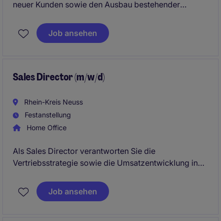
neuer Kunden sowie den Ausbau bestehender
Geschäftsbeziehungen im B2B-Umfeld. Sie steuern
den gesamten Vertriebsprozess von der ersten
Job ansehen
Kontaktaufnahme bis zum Vertragsabschluss.
Sales Director (m/w/d)
Rhein-Kreis Neuss
Festanstellung
Home Office
Als Sales Director verantworten Sie die
Vertriebsstrategie sowie die Umsatzentwicklung in
Ihrem Marktsegment. Dabei führen Sie den gesamten
Sales Cycle von der Neukundengewinnung bis zur
Job ansehen
Entwicklung strategischer Bestandskunden.