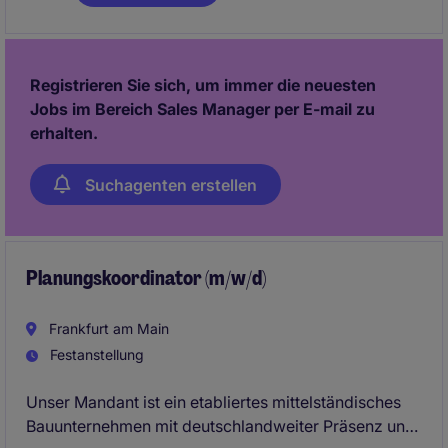
Das Unternehmen steht für hohe technische
Kompetenz, nachhaltiges Wachstum und
partnerschaftliche Zusammenarbeit. Mitarbeitende
profitieren von modernen Strukturen, kurzen
Registrieren Sie sich, um immer die neuesten
Entscheidungswegen und spannenden
Jobs im Bereich Sales Manager per E-mail zu
Großprojekten.
erhalten.
Suchagenten erstellen
Planungskoordinator (m/w/d)
Frankfurt am Main
Festanstellung
Unser Mandant ist ein etabliertes mittelständisches
Bauunternehmen mit deutschlandweiter Präsenz und