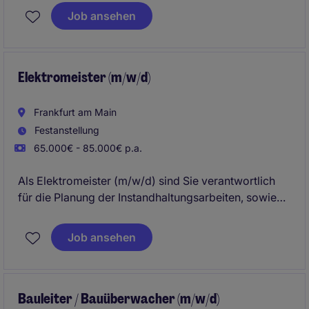
Wartung, Reparatur und Optimierung von
Job ansehen
Kälteanlagen in Berlin zuständig.
Elektromeister (m/w/d)
Frankfurt am Main
Festanstellung
65.000€ - 85.000€ p.a.
Als Elektromeister (m/w/d) sind Sie verantwortlich
für die Planung der Instandhaltungsarbeiten, sowie
die Überwachung und Optimierung
elektrotechnischer Anlagen. Diese spannende
Job ansehen
Position in Frankfurt bietet Ihnen die Möglichkeit, Ihre
Expertise in der Elektrotechnik einzubringen und
wieter auszubauen.
Bauleiter / Bauüberwacher (m/w/d)