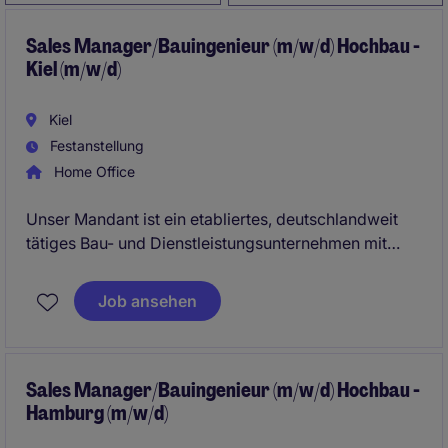
Sales Manager/Bauingenieur (m/w/d) Hochbau -
Kiel (m/w/d)
Kiel
Festanstellung
Home Office
Unser Mandant ist ein etabliertes, deutschlandweit
tätiges Bau- und Dienstleistungsunternehmen mit
Fokus auf wirtschaftliche und nachhaltige
Hochbaulösungen. Das Unternehmen realisiert
Job ansehen
anspruchsvolle Neubau-, Revitalisierungs- und
Umnutzungsprojekte für private und öffentliche
Auftraggeber. Dabei stehen partnerschaftliche
Zusammenarbeit, Innovationskraft und ein hoher
Sales Manager/Bauingenieur (m/w/d) Hochbau -
Hamburg (m/w/d)
Qualitätsanspruch im Mittelpunkt.