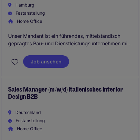
Hamburg
Festanstellung
Home Office
Unser Mandant ist ein führendes, mittelständisch
geprägtes Bau- und Dienstleistungsunternehmen mit
starkem Fokus auf innovative, wirtschaftliche und
nachhaltige Hochbaulösungen. Mit langjähriger
Job ansehen
Erfahrung realisiert das Unternehmen anspruchsvolle
Neubau-, Revitalisierungs- und Umnutzungsprojekte
für unterschiedliche Kundengruppen.
Sales Manager (m/w/d) Italienisches Interior
Design B2B
Deutschland
Festanstellung
Home Office