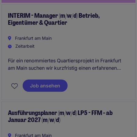
INTERIM - Manager (m/w/d) Betrieb,
Eigentümer & Quartier
Frankfurt am Main
Zeitarbeit
Für ein renommiertes Quartiersprojekt in Frankfurt
am Main suchen wir kurzfristig einen erfahrenen
Interim Manager (m/w/d) für die Koordination von
Eigentümer-, Betreiber- und
Job ansehen
Quartiersmanagementthemen. Die Rolle verbindet
Aspekte aus Asset Management, Property
Management und Quartiersmanagement und
unterstützt die Inbetriebnahme sowie den operativen
Ausführungsplaner (m/w/d) LP5 - FFM - ab
Januar 2027 (m/w/d)
Aufbau gemeinschaftlich genutzter Flächen. Die
Tätigkeit erfolgt überwiegend vor Ort.
Frankfurt am Main