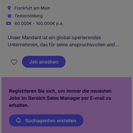
Frankfurt am Main
Festanstellung
80.000€ - 100.000€ p.a.
Unser Mandant ist ein global operierendes
Unternehmen, das für seine anspruchsvollen und
prestigeträchtigen Projekte weltweit anerkannt ist.
Als einer der Top-Arbeitgeber Europas legt das
Job ansehen
Unternehmen großen Wert auf die individuelle
Förderung seiner Mitarbeitenden und bietet
hervorragende Weiterbildungs- und
Entwicklungsmöglichkeiten.
Registrieren Sie sich, um immer die neuesten
Jobs im Bereich Sales Manager per E-mail zu
erhalten.
Suchagenten erstellen