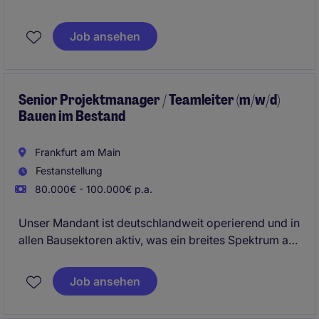
der Baubranche. Als Spezialist im Hochbau vereint
das Unternehmen erfolgreich traditionelle Werte mit
Job ansehen
modernen Arbeitsmethoden.
Senior Projektmanager / Teamleiter (m/w/d)
Bauen im Bestand
Frankfurt am Main
Festanstellung
80.000€ - 100.000€ p.a.
Unser Mandant ist deutschlandweit operierend und in
allen Bausektoren aktiv, was ein breites Spektrum an
vielseitigen Projekten ermöglicht. Das Unternehmen
steht für stetige Progression und setzt stets auf die
Job ansehen
neuesten Technologien und Methoden.