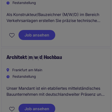
Festanstellung
Als Konstrukteur/Bauzeichner (M/W/D) im Bereich
Verkehrsanlagen erstellen Sie präzise technische
Zeichnungen und unterstützen die Planung von
Bauprojekten. Ihre Arbeit trägt dazu bei, die
Job ansehen
Infrastruktur effizient und nachhaltig zu gestalten.
Architekt (m/w/d) Hochbau
Frankfurt am Main
Festanstellung
Unser Mandant ist ein etabliertes mittelständisches
Bauunternehmen mit deutschlandweiter Präsenz und
langjähriger Erfahrung in der Realisierung
anspruchsvoller Hochbau- und Infrastrukturprojekte.
Job ansehen