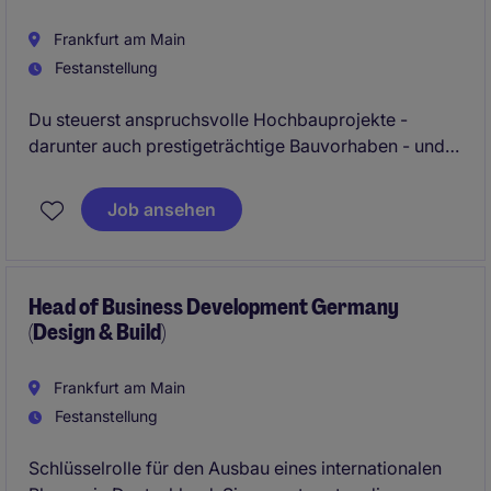
Frankfurt am Main
Festanstellung
Du steuerst anspruchsvolle Hochbauprojekte -
darunter auch prestigeträchtige Bauvorhaben - und
bist zentrale Schnittstelle zwischen Bauherr und
Projektteam. Dabei verantwortest du die Umsetzung
Job ansehen
auf der Baustelle und stellst sicher, dass Qualität,
Kosten und Termine jederzeit im Einklang bleiben.
Head of Business Development Germany
(Design & Build)
Frankfurt am Main
Festanstellung
Schlüsselrolle für den Ausbau eines internationalen