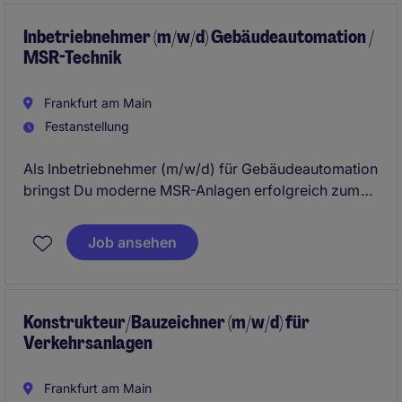
sicher, dass Qualität, Termine und technische
Anforderungen erfüllt werden.
Inbetriebnehmer (m/w/d) Gebäudeautomation /
MSR-Technik
Frankfurt am Main
Festanstellung
Als Inbetriebnehmer (m/w/d) für Gebäudeautomation
bringst Du moderne MSR-Anlagen erfolgreich zum
Laufen und sorgst dafür, dass komplexe technische
Systeme effizient und störungsfrei funktionieren.
Job ansehen
Dabei begleitest Du Projekte von der Inbetriebnahme
über die Optimierung bis hin zur technischen
Abnahme und bist die zentrale Schnittstelle zwischen
Technik und Praxis.
Konstrukteur/Bauzeichner (m/w/d) für
Verkehrsanlagen
Frankfurt am Main