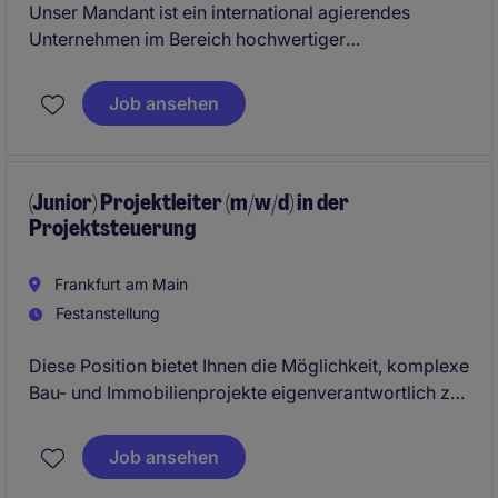
Unser Mandant ist ein international agierendes
Unternehmen im Bereich hochwertiger
Innenausstattung und Ladenbaukonzepte. Zur
weiteren Expansion im B2B-Segment wird ein
Job ansehen
vertriebsstarker Sales Manager (m/w/d) gesucht, der
Projekte in der Hospitality- und maritimen Industrie
vorantreibt.
(Junior) Projektleiter (m/w/d) in der
Projektsteuerung
Frankfurt am Main
Festanstellung
Diese Position bietet Ihnen die Möglichkeit, komplexe
Bau- und Immobilienprojekte eigenverantwortlich zu
steuern und aktiv zum Projekterfolg beizutragen. Sie
erwartet ein professionelles Umfeld mit langfristiger
Job ansehen
Perspektive, Entwicklungsmöglichkeiten und hoher