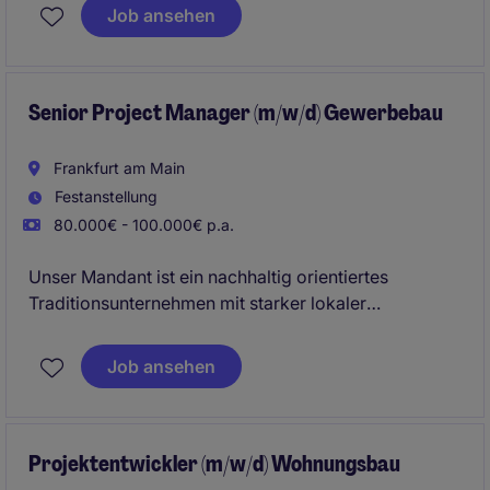
Asset- und Development-Kompetenz und verfolgt
Job ansehen
eine langfristig orientierte Strategie mit aktivem
Wertschöpfungsansatz.
Senior Project Manager (m/w/d) Gewerbebau
Frankfurt am Main
Festanstellung
80.000€ - 100.000€ p.a.
Unser Mandant ist ein nachhaltig orientiertes
Traditionsunternehmen mit starker lokaler
Verwurzelung und nationaler Reichweite. Das
Unternehmen verbindet jahrzehntelange Erfahrung
Job ansehen
im Gewerbebau mit modernen Arbeitsmethoden und
setzt dabei bewusst auf die Kooperation mit
innovativen Start-ups und neuen Technologien.
Projektentwickler (m/w/d) Wohnungsbau