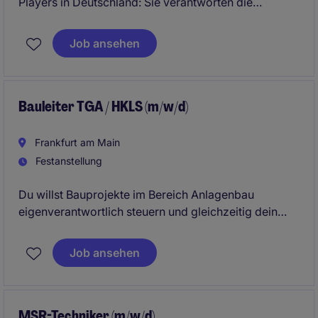
Players in Deutschland: Sie verantworten die
Gewinnung und Entwicklung von Kunden im Bereich
Design & Build sowie Workplace Consulting. Dabei
Job ansehen
agieren Sie an der Schnittstelle von Vertrieb,
Architektur und strategischer Beratung.
Bauleiter TGA / HKLS (m/w/d)
Frankfurt am Main
Festanstellung
Du willst Bauprojekte im Bereich Anlagenbau
eigenverantwortlich steuern und gleichzeitig dein
Team auf der Baustelle führen? Dann ist diese
Position genau dein nächster Karriereschritt.
Job ansehen
MSR-Techniker (m/w/d)