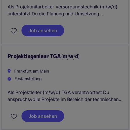
Als Projektmitarbeiter Versorgungstechnik (m/w/d)
unterstützt Du die Planung und Umsetzung
anspruchsvoller TGA-Projekte in den Bereichen
Heizung, Lüftung und Sanitär. Dabei arbeitest Du mit
Job ansehen
modernen BIM-Methoden, entwickelst technische
Lösungen und wächst schrittweise in mehr
Projektverantwortung hinein.
Projektingenieur TGA (m/w/d)
Frankfurt am Main
Festanstellung
Als Projektleiter (m/w/d) TGA verantwortest Du
anspruchsvolle Projekte im Bereich der technischen
Gebäudeausrüstung - von der ersten Konzeptidee
über die Planung bis zur erfolgreichen Übergabe.
Job ansehen
Dabei führst Du Projektteams, koordinierst
Auftraggeber und Planungsbeteiligte und stellst