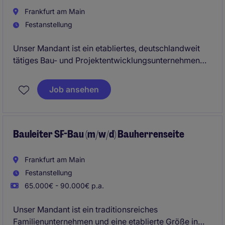
Frankfurt am Main
Festanstellung
Unser Mandant ist ein etabliertes, deutschlandweit
tätiges Bau- und Projektentwicklungsunternehmen
mit Schwerpunkt auf anspruchsvollen
Hochbauprojekten. Das Unternehmen realisiert
Job ansehen
komplexe Bauvorhaben für gewerbliche und
öffentliche Auftraggeber und setzt dabei auf
moderne Methoden wie Lean Management und BIM.
Es bietet langfristige Perspektiven, innovative
Bauleiter SF-Bau (m/w/d) Bauherrenseite
Arbeitsweisen und vielfältige
Entwicklungsmöglichkeiten.
Frankfurt am Main
Festanstellung
65.000€ - 90.000€ p.a.
Unser Mandant ist ein traditionsreiches
Familienunternehmen und eine etablierte Größe in