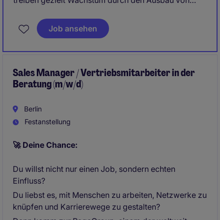
treiben gezielt Wachstum durch den Ausbau von
Bestandskunden sowie die Gewinnung von
Neugeschäft im industriellen Umfeld voran.
Job ansehen
Gleichzeitig gestalten Sie die Vertriebsorganisation
aktiv weiter und leisten einen direkten Beitrag zur
strategischen Entwicklung und Marktposition des
Unternehmens.
Sales Manager / Vertriebsmitarbeiter in der
Beratung (m/w/d)
Berlin
Festanstellung
🚀 Deine Chance:
Du willst nicht nur einen Job, sondern echten
Einfluss?
Du liebst es, mit Menschen zu arbeiten, Netzwerke zu
knüpfen und Karrierewege zu gestalten?