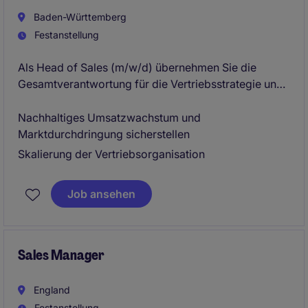
Cybersecurity mit.
Baden-Württemberg
Festanstellung
Als Head of Sales (m/w/d) übernehmen Sie die
Gesamtverantwortung für die Vertriebsstrategie und
deren Umsetzung.
Nachhaltiges Umsatzwachstum und
Ihre zentralen Ziele:
Marktdurchdringung sicherstellen
Skalierung der Vertriebsorganisation
Job ansehen
Sales Manager
England
Festanstellung