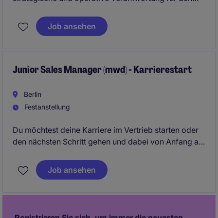
Vertrieb und treiben gemeinsam mit Ihrem Team den
weiteren Ausbau des Geschäfts voran.
Job ansehen
Junior Sales Manager (mwd) - Karrierestart
Berlin
Festanstellung
Du möchtest deine Karriere im Vertrieb starten oder
den nächsten Schritt gehen und dabei von Anfang an
Verantwortung übernehmen? Dann werde Teil eines
dynamischen Teams, das dein Potenzial erkennt,
Job ansehen
fördert und gemeinsam mit dir Erfolge feiert.
Registrieren Sie sich, um immer die neuesten