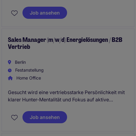
Zielgruppen erreichen? In dieser Rolle gestaltest du
den gesamten Sales-Prozess eigenständig und
Job ansehen
bringst innovative Multichannel-Lösungen
erfolgreich zum Abschluss
Sales Manager (m/w/d) Energielösungen / B2B
Vertrieb
Berlin
Festanstellung
Home Office
Gesucht wird eine vertriebsstarke Persönlichkeit mit
klarer Hunter-Mentalität und Fokus auf aktive
Neukundenakquise im B2B-Umfeld. Im Mittelpunkt
steht ein Sales Manager, der eigenständig Märkte
Job ansehen
entwickelt, Opportunities identifiziert und konsequent
zum Abschluss bringt.