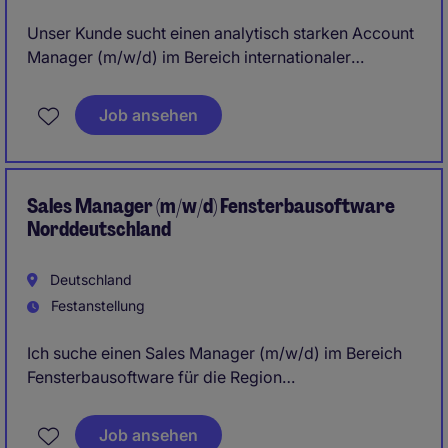
Unser Kunde sucht einen analytisch starken Account
Manager (m/w/d) im Bereich internationaler
Zahlungsverkehr mit Fokus auf die Betreuung und
Entwicklung von Retail-Partnern. Die Rolle ist eine
Job ansehen
klassische Inside-Sales-Position mit starkem Fokus
auf Pricing, Verhandlung und finanzielle
Zusammenhänge.
Sales Manager (m/w/d) Fensterbausoftware
Fokus auf Bestandskundenentwicklung, Upselling
Norddeutschland
und Preisoptimierung
Deutschland
Betreuung von Retail-Partnern im internationalen
Festanstellung
Money Transfer Umfeld
Ich suche einen Sales Manager (m/w/d) im Bereich
Fensterbausoftware für die Region
Norddeutschland! Gesucht wird ein erfahrener
Vertriebler (m/w/d) mit mehrjährigen
Job ansehen