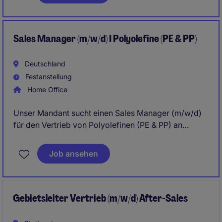
Vertriebskenntnissen im Bereich Fensterbausoftware,
idealerweise im Raum Norddeutschland.
Sales Manager (m/w/d) I Polyolefine (PE & PP)
Deutschland
Festanstellung
Home Office
Unser Mandant sucht einen Sales Manager (m/w/d)
für den Vertrieb von Polyolefinen (PE & PP) an
Kunden aus den Bereichen Verpackungen, Folien,
Flaschen und Kunststoffverarbeitung in Deutschland.
Job ansehen
Die Position bietet große Gestaltungsfreiheit,
deutschlandweite Kundenverantwortung sowie
attraktive Karriereperspektiven in einem global
führenden Industrieumfeld.
Gebietsleiter Vertrieb (m/w/d) After-Sales