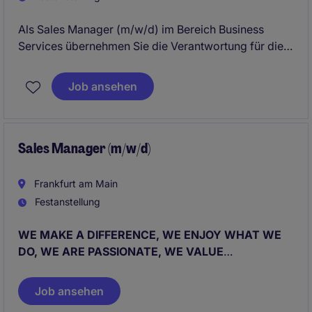
Als Sales Manager (m/w/d) im Bereich Business
Services übernehmen Sie die Verantwortung für die
Entwicklung und Umsetzung von Vertriebsstrategien.
Ihr Fokus liegt auf der Gewinnung neuer
Job ansehen
Geschäftskunden und der Pflege bestehender
Partnerschaften in München.
Sales Manager (m/w/d)
Frankfurt am Main
Festanstellung
WE MAKE A DIFFERENCE, WE ENJOY WHAT WE
DO, WE ARE PASSIONATE, WE VALUE
DETERMINATION, WE WORK AS A TEAM.
Job ansehen