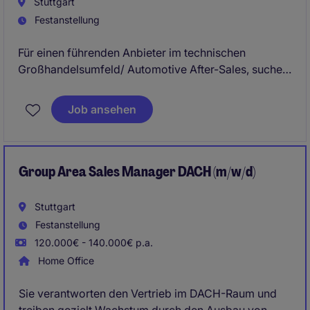
Stuttgart
Festanstellung
Für einen führenden Anbieter im technischen
Großhandelsumfeld/ Automotive After-Sales, suchen
wir eine erfahrene Führungspersönlichkeit, die ein
etabliertes Vertriebsgebiet mit mehreren Standorten
Job ansehen
strategisch weiterentwickelt und nachhaltig auf
Wachstumskurs hält.
Group Area Sales Manager DACH (m/w/d)
Stuttgart
Festanstellung
120.000€ - 140.000€ p.a.
Home Office
Sie verantworten den Vertrieb im DACH-Raum und