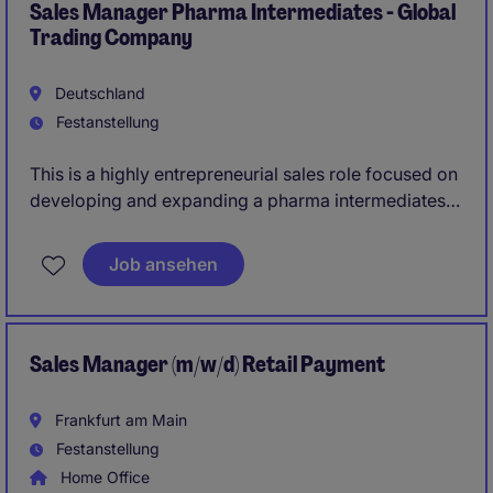
Sales Manager Pharma Intermediates - Global
Trading Company
Deutschland
Festanstellung
This is a highly entrepreneurial sales role focused on
developing and expanding a pharma intermediates
business across the DACH region. You will take full
ownership of both customer development and
Job ansehen
supplier sourcing, with a strong focus on profitability
and growth.
Sales Manager (m/w/d) Retail Payment
Frankfurt am Main
Festanstellung
Home Office