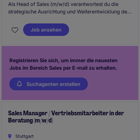
Als Head of Sales (m/w/d) verantwortest du die
strategische Ausrichtung und Weiterentwicklung der
Sales Channels LEH und Drogerie und führst dein
Vertriebsteam mit klarem Fokus auf nachhaltiges
Job ansehen
Wachstum. Dabei gestaltest du die Vertriebsstrategie
aktiv mit, baust langfristige Kundenpartnerschaften
aus und trägst maßgeblich zum Unternehmenserfolg
bei.
Registrieren Sie sich, um immer die neuesten
Jobs im Bereich Sales per E-mail zu erhalten.
Suchagenten erstellen
Sales Manager / Vertriebsmitarbeiter in der
Beratung (m/w/d)
Stuttgart