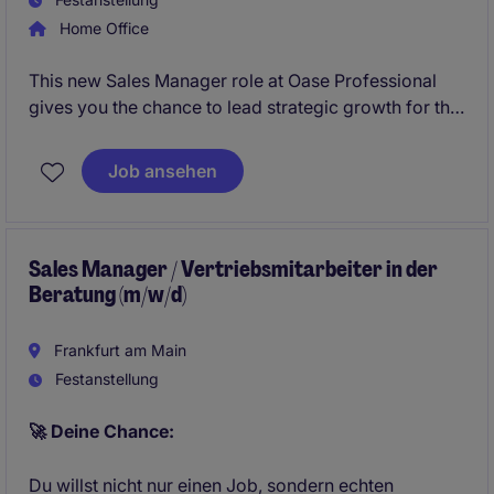
Home Office
This new Sales Manager role at Oase Professional
gives you the chance to lead strategic growth for the
Water Technology division across Central and
Northern Europe. You'll drive new projects, build key
Job ansehen
partnerships, and shape the market for a globally
respected engineering brand.
Sales Manager / Vertriebsmitarbeiter in der
Beratung (m/w/d)
Frankfurt am Main
Festanstellung
🚀 Deine Chance:
Du willst nicht nur einen Job, sondern echten