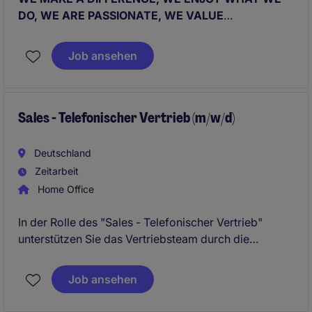
DO, WE ARE PASSIONATE, WE VALUE
DETERMINATION, WE WORK AS A TEAM.
Job ansehen
Sales - Telefonischer Vertrieb (m/w/d)
Deutschland
Zeitarbeit
Home Office
In der Rolle des "Sales - Telefonischer Vertrieb"
unterstützen Sie das Vertriebsteam durch die
telefonische Ansprache von potenziellen Kunden und
tragen aktiv zur Umsatzsteigerung bei. Ihre Aufgabe
Job ansehen
umfasst die Pflege von Kundenbeziehungen und die
Identifikation neuer Geschäftsmöglichkeiten im