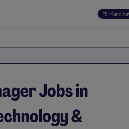
Für Kandida
ager Jobs in
echnology &