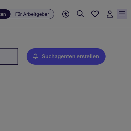
Meine
ten
Für Arbeitgeber
Jobs, 0
currently
saved
jobs
Suchagenten erstellen