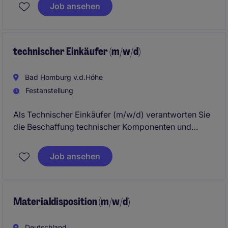
Sie erstellen Angebote, koordinieren
Job ansehen
Kundenanfragen und sorgen für eine professionelle
und reibungslose Auftragsabwicklung.
technischer Einkäufer (m/w/d)
Bad Homburg v.d.Höhe
Festanstellung
Als Technischer Einkäufer (m/w/d) verantworten Sie
die Beschaffung technischer Komponenten und
Dienstleistungen und stellen die termingerechte
Materialversorgung sicher. Sie arbeiten eng mit
Job ansehen
Technik, Produktion und Lieferanten zusammen, um
Qualität, Kosten und Lieferperformance zu
optimieren.
Materialdisposition (m/w/d)
Deutschland