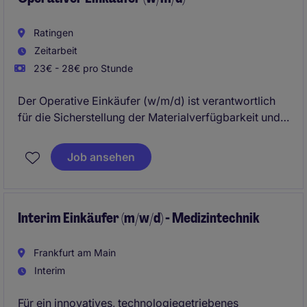
Ratingen
Zeitarbeit
23€ - 28€ pro Stunde
Der Operative Einkäufer (w/m/d) ist verantwortlich
für die Sicherstellung der Materialverfügbarkeit und
die operative Abwicklung von Bestellungen. Diese
Position im Bereich Beschaffung und Lieferkette
Job ansehen
erfordert eine strukturierte Arbeitsweise und
fundierte Kenntnisse in der Materialwirtschaft.
Interim Einkäufer (m/w/d) - Medizintechnik
Frankfurt am Main
Interim
Für ein innovatives, technologiegetriebenes