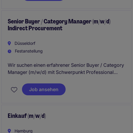
Senior Buyer / Category Manager (m/w/d)
Indirect Procurement
Düsseldorf
Festanstellung
Wir suchen einen erfahrener Senior Buyer / Category
Manager (m/w/d) mit Schwerpunkt Professional
Services, der strategische Einkaufsinitiativen
verantwortet, Lieferantenbeziehungen
Job ansehen
weiterentwickelt und nachhaltige Einsparungs- sowie
Wertschöpfungspotenziale realisiert. Die Position
richtet sich an eine kommunikationsstarke
Persönlichkeit mit Erfahrung im strategischen Einkauf
Einkauf (m/w/d)
und der Zusammenarbeit mit internationalen
Stakeholdern.
Hamburg