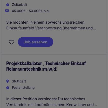
Zeitarbeit
45.000€ - 50.000€ p.a.
Sie möchten in einem abwechslungsreichen
Einkaufsumfeld Verantwortung übernehmen und
aktiv zur Sicherstellung einer reibungslosen
Versorgung beitragen? Bei unserem Mandanten
Job ansehen
erwartet Sie eine verantwortungsvolle Position, in der
Sie eigenständig Beschaffungsprozesse steuern,
Lieferanten betreuen und eng mit Produktion sowie
Arbeitsvorbereitung zusammenarbeiten.
Projektkalkulator / Technischer Einkauf
Reinraumtechnik (m/w/d)
Stuttgart
Festanstellung
In dieser Position verbindest Du technisches
Verständnis mit kaufmännischem Know-how und