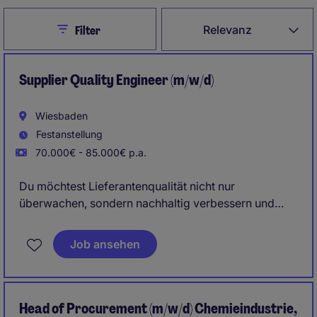
Close
Relevanz
Filter
Supplier Quality Engineer (m/w/d)
Wiesbaden
Festanstellung
70.000€ - 85.000€ p.a.
Du möchtest Lieferantenqualität nicht nur
überwachen, sondern nachhaltig verbessern und
gemeinsam mit Lieferanten sowie internen
Fachbereichen die höchsten Qualitätsstandards
Job ansehen
sicherstellen?
Dann freue ich mich auf den Austausch mit Dir.
Head of Procurement (m/w/d) Chemieindustrie,