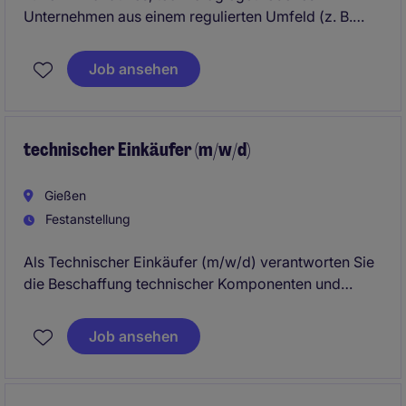
Unternehmen aus einem regulierten Umfeld (z. B.
Medizintechnik, Robotik oder vergleichbar) wird ein
erfahrener
Interim Einkäufer für elektronische
Job ansehen
Komponenten
gesucht.
technischer Einkäufer (m/w/d)
Gießen
Festanstellung
Als Technischer Einkäufer (m/w/d) verantworten Sie
die Beschaffung technischer Komponenten und
Dienstleistungen und stellen die termingerechte
Materialversorgung sicher. Sie arbeiten eng mit
Job ansehen
Technik, Produktion und Lieferanten zusammen, um
Qualität, Kosten und Lieferperformance zu
optimieren.