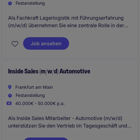
Festanstellung
Als Fachkraft Lagerlogistik mit Führungserfahrung
(m/w/d) übernehmen Sie eine zentrale Rolle in der
Organisation und Steuerung von logistischen
Prozessen. In Leinfelden Echterdingen erwarten Sie
Job ansehen
spannende Aufgaben in der Business Services
Branche.
Inside Sales (m/w/d) Automotive
Frankfurt am Main
Festanstellung
40.000€ - 50.000€ p.a.
Als Inside Sales Mitarbeiter - Automotive (m/w/d)
unterstützen Sie den Vertrieb im Tagesgeschäft und
betreuen Bestandskunden im automobilen Umfeld.