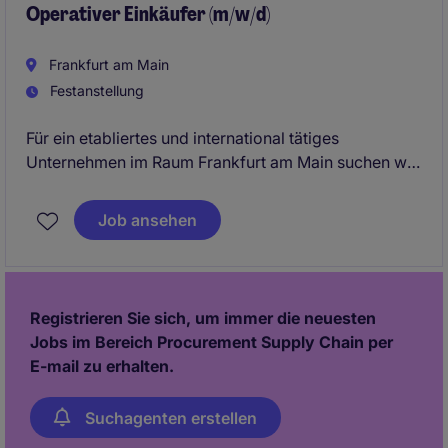
Arbeitsumfeld im Raum Frankfurt am Main.
Operativer Einkäufer (m/w/d)
Frankfurt am Main
Festanstellung
Für ein etabliertes und international tätiges
Unternehmen im Raum Frankfurt am Main suchen wir
einen Operativen Einkäufer (m/w/d), der den
gesamten operativen Beschaffungsprozess
Job ansehen
verantwortet und als verlässliche Schnittstelle
zwischen internen Fachbereichen und Lieferanten
agiert. Sie erwartet eine abwechslungsreiche Position
mit hoher Eigenverantwortung in einem modernen
Registrieren Sie sich, um immer die neuesten
und dynamischen Arbeitsumfeld.
Jobs im Bereich Procurement Supply Chain per
E-mail zu erhalten.
Suchagenten erstellen