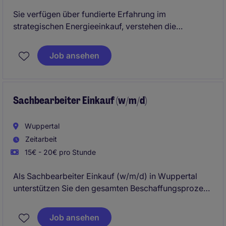
Sie verfügen über fundierte Erfahrung im
strategischen Energieeinkauf, verstehen die
Mechanismen europäischer Strommärkte und
analysieren Preisentwicklungen auf Basis von
Job ansehen
Marktdaten, Regulierung und geopolitischen
Einflüssen? Dann bietet Ihnen diese Position die
Möglichkeit, die Energiebeschaffung einer
international aufgestellten Unternehmensgruppe
Sachbearbeiter Einkauf (w/m/d)
aktiv mitzugestalten.
Wuppertal
Zeitarbeit
15€ - 20€ pro Stunde
Als Sachbearbeiter Einkauf (w/m/d) in Wuppertal
unterstützen Sie den gesamten Beschaffungsprozess
in der Industrie. Dabei sorgen Sie für eine
reibungslose Materialbeschaffung und tragen zu
Job ansehen
einem effizienten Ablauf in der Lieferkette bei.