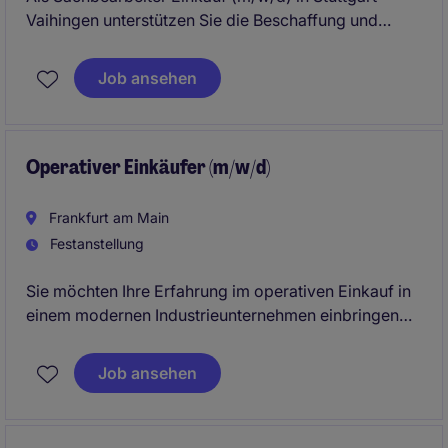
Vaihingen unterstützen Sie die Beschaffung und
Versorgung mit Waren und Dienstleistungen. Ihre
Aufgaben umfassen die Optimierung von
Job ansehen
Einkaufsprozessen und die Sicherstellung der
termingerechten Lieferung.
Operativer Einkäufer (m/w/d)
Frankfurt am Main
Festanstellung
Sie möchten Ihre Erfahrung im operativen Einkauf in
einem modernen Industrieunternehmen einbringen
und aktiv zur Sicherstellung einer zuverlässigen
Materialversorgung beitragen? Dann erwartet Sie
Job ansehen
eine verantwortungsvolle Position mit
abwechslungsreichen Aufgaben, kurzen
Entscheidungswegen und einem kollegialen