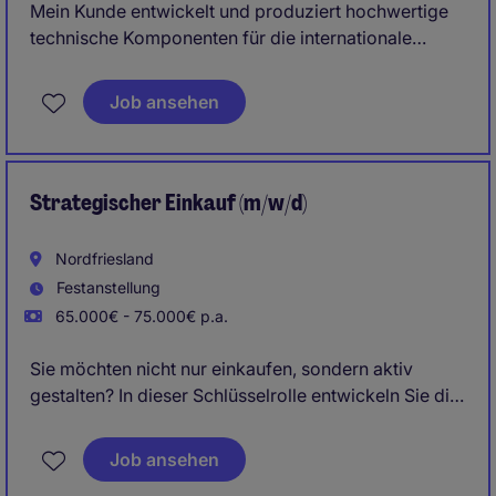
Mein Kunde entwickelt und produziert hochwertige
technische Komponenten für die internationale
Aerospace-Industrie. Dich erwartet ein modernes
Industrieunternehmen mit spannenden
Job ansehen
Herausforderungen, kurzen Entscheidungswegen
und langfristigen Entwicklungsmöglichkeiten.
Nutze diese Chance und bewirb dich jetzt!
Strategischer Einkauf (m/w/d)
Nordfriesland
Festanstellung
65.000€ - 75.000€ p.a.
Sie möchten nicht nur einkaufen, sondern aktiv
gestalten? In dieser Schlüsselrolle entwickeln Sie die
Einkaufsstrategie eines international erfolgreichen
Industrieunternehmens weiter und treiben
Job ansehen
nachhaltige Verbesserungen entlang der gesamten