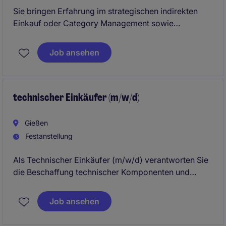
Sie bringen Erfahrung im strategischen indirekten
Einkauf oder Category Management sowie
nachweisbare Erfolge in Verhandlungen und
Lieferantenmanagement in einer internationalen
Job ansehen
Matrixorganisation mit, und wollen Ihre Expertise in
einem neuen Umfeld einbringen!? Dann bewerben
Sie sich direkt bei uns!
technischer Einkäufer (m/w/d)
Gießen
Festanstellung
Als Technischer Einkäufer (m/w/d) verantworten Sie
die Beschaffung technischer Komponenten und
Dienstleistungen und stellen die termingerechte
Materialversorgung sicher. Sie arbeiten eng mit
Job ansehen
Technik, Produktion und Lieferanten zusammen, um
Qualität, Kosten und Lieferperformance zu