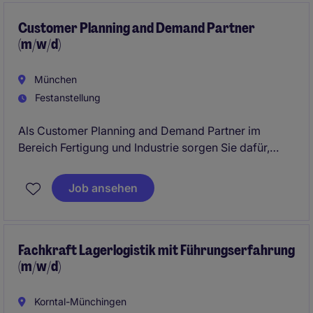
optimieren.
Customer Planning and Demand Partner
(m/w/d)
München
Festanstellung
Als Customer Planning and Demand Partner im
Bereich Fertigung und Industrie sorgen Sie dafür,
dass die Nachfrage- und Lieferkettenplanung
reibungslos funktioniert. Dabei arbeiten Sie eng mit
Job ansehen
internen Teams und externen Partnern zusammen,
um eine optimale Materialversorgung sicherzustellen.
Fachkraft Lagerlogistik mit Führungserfahrung
(m/w/d)
Korntal-Münchingen