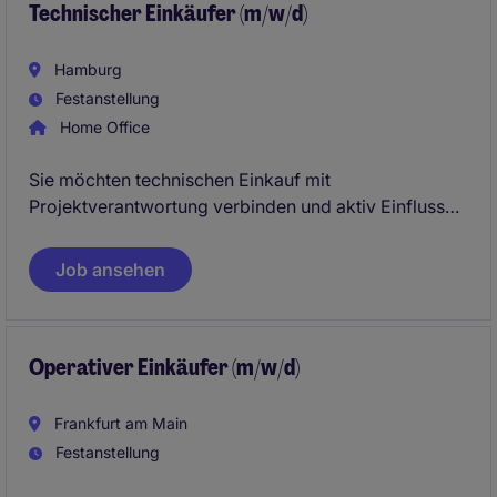
Technischer Einkäufer (m/w/d)
Hamburg
Festanstellung
Home Office
Sie möchten technischen Einkauf mit
Projektverantwortung verbinden und aktiv Einfluss
auf Beschaffungsstrategien nehmen? In dieser Rolle
verantworten Sie komplexe Einkaufsprozesse,
Job ansehen
führen Verhandlungen auf Augenhöhe und gestalten
die Lieferantenlandschaft in einem internationalen
Umfeld mit.
Operativer Einkäufer (m/w/d)
Frankfurt am Main
Festanstellung