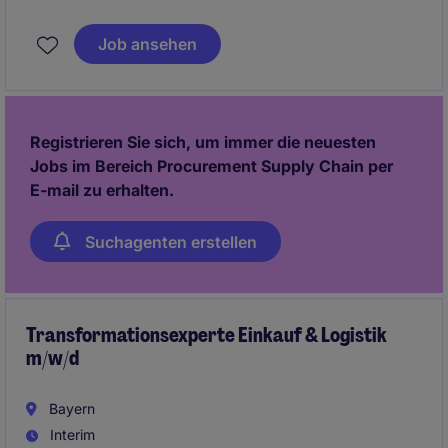
verantwortest die Kalkulation sowie
projektbezogene Beschaffung anspruchsvoller
Job ansehen
Reinraumprojekte. Damit legst Du den Grundstein für
erfolgreiche Projektumsetzungen und nachhaltige
Wirtschaftlichkeit.
Registrieren Sie sich, um immer die neuesten
Jobs im Bereich Procurement Supply Chain per
E-mail zu erhalten.
Suchagenten erstellen
Transformationsexperte Einkauf & Logistik
m/w/d
Bayern
Interim