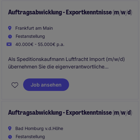
Ihre planerischen und organisatorischen Fähigkeiten
einsetzen können.
Auftragsabwicklung - Exportkenntnisse (m/w/d)
Frankfurt am Main
Festanstellung
40.000€ - 55.000€ p.a.
Als Speditionskaufmann Luftfracht Import (m/w/d)
übernehmen Sie die eigenverantwortliche
Abwicklung internationaler Importsendungen und
sorgen für einen reibungslosen Transportablauf. Sie
Job ansehen
koordinieren sämtliche Prozesse zwischen Kunden,
Airlines, Zollbehörden und internen Fachabteilungen.
Auftragsabwicklung - Exportkenntnisse (m/w/d)
Bad Homburg v.d.Höhe
Festanstellung