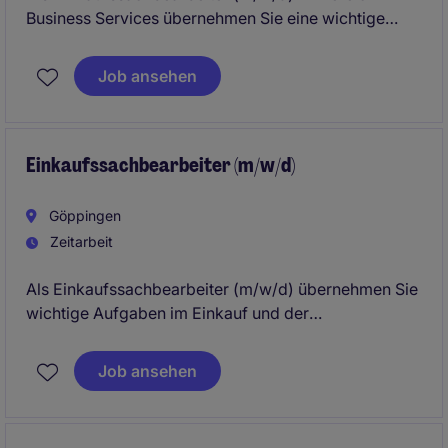
Business Services übernehmen Sie eine wichtige
Rolle in der Beschaffung und im
Lieferkettenmanagement. Ihre Aufgaben umfassen
Job ansehen
die operative Unterstützung des Einkaufs sowie die
Pflege von Lieferantenbeziehungen in Stuttgart.
Einkaufssachbearbeiter (m/w/d)
Göppingen
Zeitarbeit
Als Einkaufssachbearbeiter (m/w/d) übernehmen Sie
wichtige Aufgaben im Einkauf und der
Lieferkettenverwaltung. Unterstützen Sie ein
engagiertes Team und tragen Sie zur Optimierung
Job ansehen
der Prozesse bei.