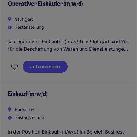
Operativer Einkäufer (m/w/d)
Stuttgart
Festanstellung
Als Operativer Einkäufer (m/w/d) in Stuttgart sind Sie
für die Beschaffung von Waren und Dienstleistungen
sowie die Pflege von Lieferantenbeziehungen
verantwortlich. Diese spannende Position in der
Job ansehen
Business Services Branche bietet Ihnen die
Möglichkeit, Ihre Kenntnisse im Bereich Procurement
& Supply Chain erfolgreich einzusetzen.
Einkauf (m/w/d)
Karlsruhe
Festanstellung
In der Position Einkauf (m/w/d) im Bereich Business