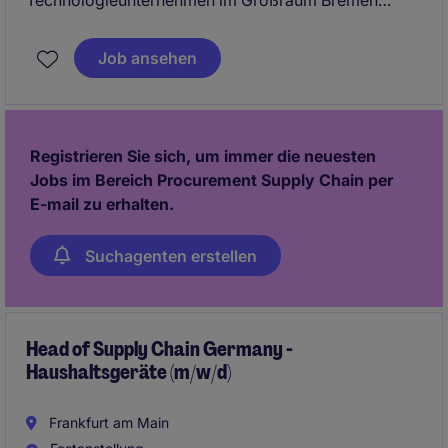
Technologieunternehmen im Großraum Bremen
suche ich einen Export Compliance Officer (m/w/d).
In dieser Rolle verantwortest Du die Einhaltung
Job ansehen
nationaler und internationaler
Exportkontrollvorschriften und gestaltest Prozesse
sowie Strukturen in einem komplexen, regulierten
Umfeld aktiv mit.
Registrieren Sie sich, um immer die neuesten
Jobs im Bereich Procurement Supply Chain per
Nutze diese einmalige Chance!
E-mail zu erhalten.
Suchagenten erstellen
Head of Supply Chain Germany -
Haushaltsgeräte (m/w/d)
Frankfurt am Main