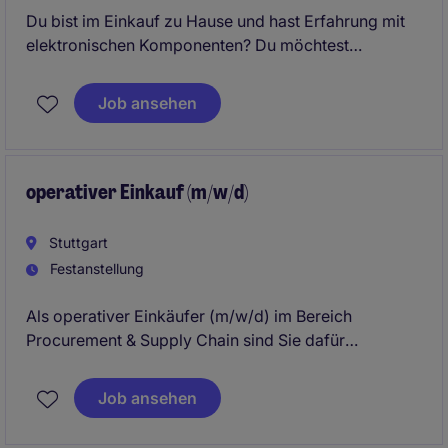
Du bist im Einkauf zu Hause und hast Erfahrung mit
elektronischen Komponenten? Du möchtest
Verantwortung übernehmen, Lieferanten strategisch
entwickeln und in einem innovativen technischen
Job ansehen
Umfeld arbeiten? Dann ist diese Position genau das
Richtige für dich.
operativer Einkauf (m/w/d)
Stuttgart
Festanstellung
Als operativer Einkäufer (m/w/d) im Bereich
Procurement & Supply Chain sind Sie dafür
verantwortlich, einen reibungslosen Materialfluss
sicherzustellen und die Lieferkette effizient zu
Job ansehen
gestalten. In Leinfelden-Echterdingen erwartet Sie
eine spannende Aufgabe in der Industrie, bei der Sie