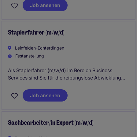
sorgen für einen reibungslosen Transportablauf. Sie
Job ansehen
koordinieren sämtliche Prozesse zwischen Kunden,
Airlines, Zollbehörden und internen Fachabteilungen.
Staplerfahrer (m/w/d)
Leinfelden-Echterdingen
Festanstellung
Als Staplerfahrer (m/w/d) im Bereich Business
Services sind Sie für die reibungslose Abwicklung
von logistischen Prozessen verantwortlich. Ihre
Aufgaben umfassen den sicheren Transport und die
Job ansehen
Lagerung von Waren am Standort Leinfelden-
Echterdingen.
Sachbearbeiter/in Export (m/w/d)