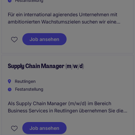
Festanstellung
Für ein international agierendes Unternehmen mit
ambitionierten Wachstumszielen suchen wir eine
dynamische und ambitionierte
Führungspersönlichkeit zur Gesamtverantwortung
Job ansehen
der deutschen Supply-Chain-Funktion. In dieser
Schlüsselrolle steuern Sie ein komplexes Netzwerk
von Prozessen, Menschen und Partnern und leisten
einen entscheidenden Beitrag zum nachhaltigen
Supply Chain Manager (m/w/d)
Geschäftserfolg.
Reutlingen
Festanstellung
Als Supply Chain Manager (m/w/d) im Bereich
Business Services in Reutlingen übernehmen Sie die
Verantwortung für die Optimierung von
Lieferkettenprozessen und die Sicherstellung eines
Job ansehen
reibungslosen Warenflusses. Sie nutzen Ihre