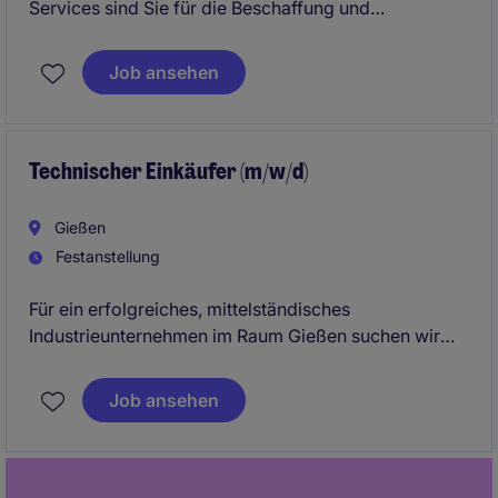
Services sind Sie für die Beschaffung und
Optimierung von Waren und Dienstleistungen
zuständig. Sie tragen maßgeblich zur
Job ansehen
Effizienzsteigerung und Kostensenkung im
Unternehmen bei.
Technischer Einkäufer (m/w/d)
Gießen
Festanstellung
Für ein erfolgreiches, mittelständisches
Industrieunternehmen im Raum Gießen suchen wir
einen Technischen Einkäufer (m/w/d), der den
strategischen und operativen Einkauf technischer
Job ansehen
Komponenten verantwortet. Sie übernehmen eine
Schlüsselrolle in der Sicherstellung einer
wirtschaftlichen und zuverlässigen
Materialversorgung und arbeiten dabei eng mit den