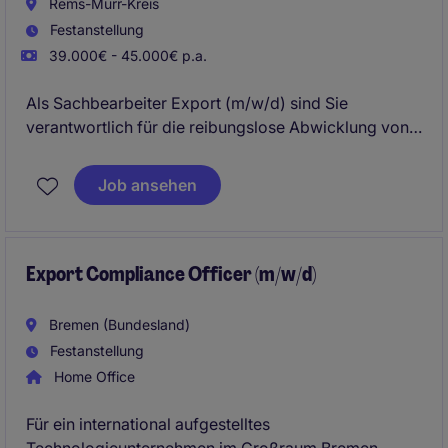
Rems-Murr-Kreis
Festanstellung
39.000€ - 45.000€ p.a.
Als Sachbearbeiter Export (m/w/d) sind Sie
verantwortlich für die reibungslose Abwicklung von
Exportprozessen im Bereich der Logistik. Sie
unterstützen das Unternehmen bei der Sicherstellung
Job ansehen
effizienter Abläufe und übernehmen eine wichtige
Rolle in der internationalen Geschäftstätigkeit.
Export Compliance Officer (m/w/d)
Bremen (Bundesland)
Festanstellung
Home Office
Für ein international aufgestelltes