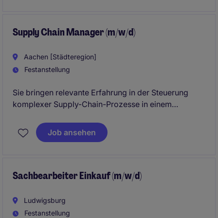
Expertise, um innovative Lösungen zu
implementieren und die Effizienz zu steigern.
Supply Chain Manager (m/w/d)
Aachen [Städteregion]
Festanstellung
Sie bringen relevante Erfahrung in der Steuerung
komplexer Supply-Chain-Prozesse in einem
produzierenden Food-Unternehmen mit und wollen
Ihre Expertise in einem neuen dynamischen Umfeld
Job ansehen
einbringen!?
Dann bewerben Sie sich direkt bei uns!
Sachbearbeiter Einkauf (m/w/d)
Ludwigsburg
Festanstellung