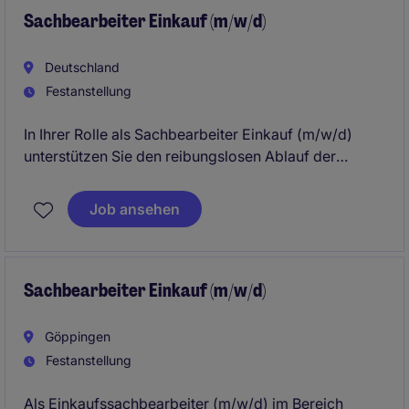
Sachbearbeiter Einkauf (m/w/d)
Deutschland
Festanstellung
In Ihrer Rolle als Sachbearbeiter Einkauf (m/w/d)
unterstützen Sie den reibungslosen Ablauf der
Beschaffungsprozesse und tragen zur Optimierung
der Lieferantenbeziehungen bei. Sie arbeiten in
Job ansehen
einem dynamischen Umfeld in Gingen an der Fils und
sind ein wichtiger Bestandteil des Teams im Bereich
Business Services.
Sachbearbeiter Einkauf (m/w/d)
Göppingen
Festanstellung
Als Einkaufssachbearbeiter (m/w/d) im Bereich