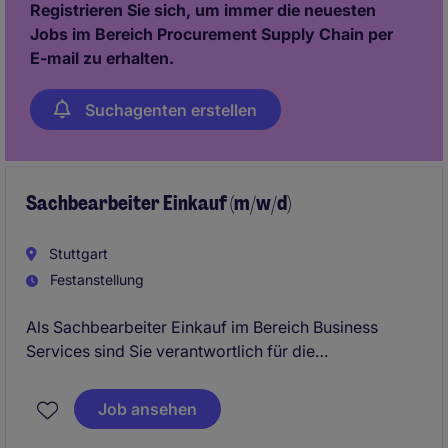
Registrieren Sie sich, um immer die neuesten
Bereichen Entwicklung, Produktion und Qualität
Jobs im Bereich Procurement Supply Chain per
zusammen.
E-mail zu erhalten.
Suchagenten erstellen
Sachbearbeiter Einkauf (m/w/d)
Stuttgart
Festanstellung
Als Sachbearbeiter Einkauf im Bereich Business
Services sind Sie verantwortlich für die
Unterstützung des Beschaffungsprozesses und die
Sicherstellung einer reibungslosen Abwicklung. In
Job ansehen
Stuttgart erwartet Sie eine abwechslungsreiche
Position mit Fokus auf Organisation und Optimierung.