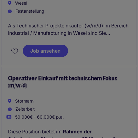
Wesel
Festanstellung
Als Technischer Projekteinkäufer (w/m/d) im Bereich
Industrial / Manufacturing in Wesel sind Sie
verantwortlich für die Beschaffung von technischen
Komponenten und Dienstleistungen. Sie
Job ansehen
gewährleisten eine reibungslose Abwicklung von
Einkaufsprozessen und tragen aktiv zur Optimierung
von Kosten, Qualität und Lieferzeiten bei.
Operativer Einkauf mit technischem Fokus
(m/w/d)
Stormarn
Zeitarbeit
50.000€ - 60.000€ p.a.
Diese Position bietet im
Rahmen der