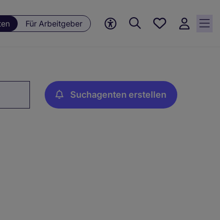
Meine
ten
Für Arbeitgeber
Jobs, 0
currently
saved
jobs
Suchagenten erstellen