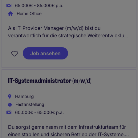
65.000€ - 85.000€ p.a.
Home Office
Als IT-Provider Manager (m/w/d) bist du
verantwortlich für die strategische Weiterentwicklung
der IT-Infrastruktur sowie die Steuerung externer
Dienstleister und betrieblicher IT-Services. Dabei
Job ansehen
begleitest du Transformations- und
Optimierungsinitiativen, stellst die Einhaltung
relevanter Anforderungen sicher und unterstützt das
IT-Management. Wir freuen uns auf deine Bewerbung
IT-Systemadministrator (m/w/d)
als IT-Provider Manager (m/w/d) am Standort Berlin.
Hamburg
Festanstellung
60.000€ - 65.000€ p.a.
Du sorgst gemeinsam mit dem Infrastrukturteam für
einen stabilen und sicheren Betrieb der IT-Systeme.