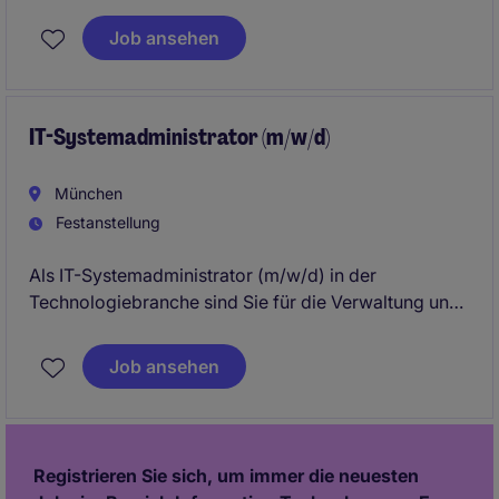
der IT-Infrastruktur in einem führenden Unternehmen
der Industrie- und Fertigungsbranche. Sie haben die
Job ansehen
Möglichkeit, innovative Technologien in einem
professionellen Umfeld zu implementieren.
IT-Systemadministrator (m/w/d)
München
Festanstellung
Als IT-Systemadministrator (m/w/d) in der
Technologiebranche sind Sie für die Verwaltung und
Optimierung der IT-Infrastruktur verantwortlich. Sie
stellen sicher, dass Systeme reibungslos
Job ansehen
funktionieren und unterstützen interne Teams bei
technischen Herausforderungen.
Registrieren Sie sich, um immer die neuesten