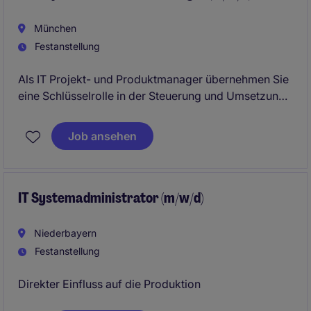
München
Festanstellung
Als IT Projekt- und Produktmanager übernehmen Sie
eine Schlüsselrolle in der Steuerung und Umsetzung
von IT-Projekten und Produkten. Sie sind
verantwortlich für die Sicherstellung eines
Job ansehen
reibungslosen Projektablaufs und die Einführung
neuer Technologien in der Industrie- und
Fertigungsbranche in München.
IT Systemadministrator (m/w/d)
Niederbayern
Festanstellung
Direkter Einfluss auf die Produktion