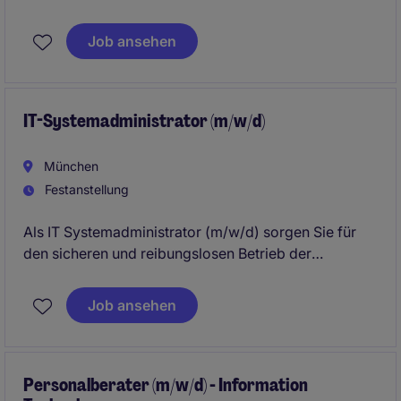
Dabei arbeitest du an der Weiterentwicklung der
bestehenden Infrastruktur sowie an spannenden IT-
Job ansehen
Projekten mit.
IT-Systemadministrator (m/w/d)
München
Festanstellung
Als IT Systemadministrator (m/w/d) sorgen Sie für
den sicheren und reibungslosen Betrieb der
gesamten IT-Infrastruktur. Dabei übernehmen Sie
vielseitige Aufgaben in der Administration,
Job ansehen
Optimierung und Weiterentwicklung moderner IT-
Systeme.
Personalberater (m/w/d) - Information