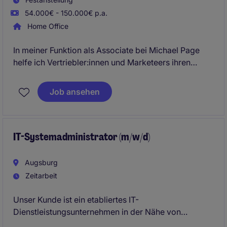
54.000€ - 150.000€ p.a.
Home Office
In meiner Funktion als Associate bei Michael Page
helfe ich Vertriebler:innen und Marketeers ihren
Traumjob zu finden. Spezialisiert bin ich auf die
Vermittlung von Fach- und Führungskräften in der IT-
Job ansehen
Branche. Derzeit habe ich einige freie Stellen in
diesen Bereichen zu besetzen. Ich freue mich auf Ihre
Initiativbewerbung und den gemeinsamen Austausch
über die zu besetzende Stelle!
IT-Systemadministrator (m/w/d)
Augsburg
Zeitarbeit
Unser Kunde ist ein etabliertes IT-
Dienstleistungsunternehmen in der Nähe von
Augsburg, das innovative und sichere IT-