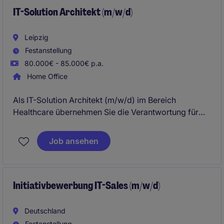
IT-Solution Architekt (m/w/d)
Leipzig
Festanstellung
80.000€ - 85.000€ p.a.
Home Office
Als IT-Solution Architekt (m/w/d) im Bereich
Healthcare übernehmen Sie die Verantwortung für
die Gestaltung und Weiterentwicklung der IT-
Infrastruktur. Sie arbeiten an innovativen
Job ansehen
Technologien, um die Effizienz und Sicherheit der IT-
Systeme in Leipzig zu gewährleisten.
Initiativbewerbung IT-Sales (m/w/d)
Deutschland
Festanstellung