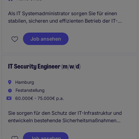
Als IT Systemadministrator sorgen Sie für einen
stabilen, sicheren und effizienten Betrieb der IT-
Infrastruktur. Sie entwickeln bestehende Systeme
weiter, setzen neue Technologien um und
Job ansehen
unterstützen Anwender bei technischen
Fragestellungen.
IT Security Engineer (m/w/d)
Hamburg
Festanstellung
60.000€ - 75.000€ p.a.
Sie sorgen für den Schutz der IT-Infrastruktur und
entwickeln bestehende Sicherheitsmaßnahmen
kontinuierlich weiter. Gemeinsam mit verschiedenen
Teams stärken Sie die Cybersecurity des
Job ansehen