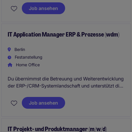
Infrastrukturen betreibt und seinen Mitarbeitenden als
Job ansehen
IT Administrator (m/w/d) ein vielseitiges Umfeld mit
Fokus auf Windows, Microsoft 365 und moderne
Systemlandschaften bietet.
IT Application Manager ERP & Prozesse (wdm)
Berlin
Festanstellung
Home Office
Du übernimmst die Betreuung und Weiterentwicklung
der ERP-/CRM-Systemlandschaft und unterstützt die
Fachbereiche bei der Digitalisierung und Optimierung
ihrer Geschäftsprozesse. Darüber hinaus begleitest
Job ansehen
Du Systemintegrationen, stellst einen stabilen
Applikationsbetrieb sicher und arbeitest an der
kontinuierlichen Weiterentwicklung der IT-Systeme
mit.
IT Projekt- und Produktmanager (m/w/d)