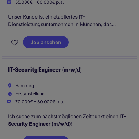
55.000€ - 60.000€ p.a.
Unser Kunde ist ein etabliertes IT-
Dienstleistungsunternehmen in München, das
innovative und sichere IT-Infrastrukturen betreibt und
seinen Mitarbeitenden als IT Administrator (m/w/d)
Job ansehen
ein vielseitiges Umfeld mit Fokus auf Windows,
Microsoft 365 und moderne Systemlandschaften
bietet.
IT-Security Engineer (m/w/d)
Hamburg
Festanstellung
70.000€ - 80.000€ p.a.
Ich suche zum nächstmöglichen Zeitpunkt einen
IT-
Security Engineer (m/w/d)!