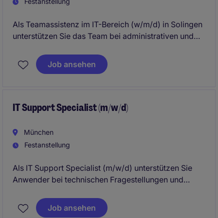
Festanstellung
Als Teamassistenz im IT-Bereich (w/m/d) in Solingen
unterstützen Sie das Team bei administrativen und
organisatorischen Aufgaben. Ihre Arbeit trägt dazu
bei, dass der reibungslose Ablauf im Bereich der
Job ansehen
Industrie und Fertigung gewährleistet wird.
IT Support Specialist (m/w/d)
München
Festanstellung
Als IT Support Specialist (m/w/d) unterstützen Sie
Anwender bei technischen Fragestellungen und
gewährleisten einen reibungslosen Betrieb der IT-
Arbeitsplätze. Dabei übernehmen Sie eine zentrale
Job ansehen
Rolle im Support, bei IT-Projekten und der