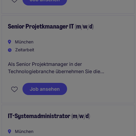
Unternehmens nachhaltig.
Senior Projetkmanager IT (m/w/d)
München
Zeitarbeit
Als Senior Projektmanager in der
Technologiebranche übernehmen Sie die
Verantwortung für die Planung und Umsetzung von
Projekten. Dabei stellen Sie sicher, dass alle
Job ansehen
Projektziele termingerecht, im Budgetrahmen und in
höchster Qualität erreicht werden.
IT-Systemadministrator (m/w/d)
München