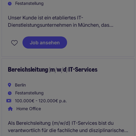
Festanstellung
Unser Kunde ist ein etabliertes IT-
Dienstleistungsunternehmen in München, das
innovative und sichere IT-Infrastrukturen betreibt und
seinen Mitarbeitenden als IT Administrator (m/w/d)
Job ansehen
ein vielseitiges Umfeld mit Fokus auf Windows,
Microsoft 365 und moderne Systemlandschaften
bietet.
Bereichsleitung (m/w/d) IT-Services
Berlin
Festanstellung
100.000€ - 120.000€ p.a.
Home Office
Als Bereichsleitung (m/w/d) IT-Services bist du
verantwortlich für die fachliche und disziplinarische