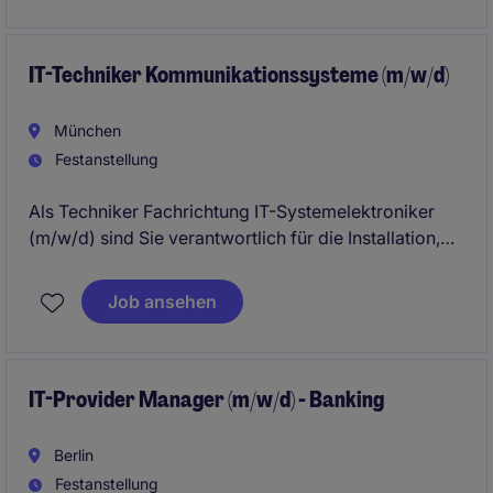
kontinuierlichen Optimierung der IT-Serviceprozesse.
IT-Techniker Kommunikationssysteme (m/w/d)
München
Festanstellung
Als Techniker Fachrichtung IT-Systemelektroniker
(m/w/d) sind Sie verantwortlich für die Installation,
Wartung und Fehlerbehebung von IT-Systemen.
Diese spannende Position bietet Ihnen die
Job ansehen
Möglichkeit, Ihre technischen Fähigkeiten in der
Technologie- und Telekommunikationsbranche in
München einzusetzen.
IT-Provider Manager (m/w/d) - Banking
Berlin
Festanstellung