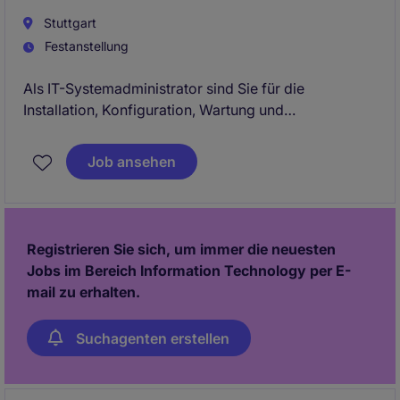
Stuttgart
Festanstellung
Als IT-Systemadministrator sind Sie für die
Installation, Konfiguration, Wartung und
Überwachung der IT-Systeme und Netzwerke in
unserem Unternehmen verantwortlich. Sie
Job ansehen
gewährleisten die reibungslose Funktion und
Verfügbarkeit der technischen Infrastruktur und
tragen zur Sicherheit und Effizienz unserer IT-
Systeme bei.
Registrieren Sie sich, um immer die neuesten
Jobs im Bereich Information Technology per E-
mail zu erhalten.
Suchagenten erstellen