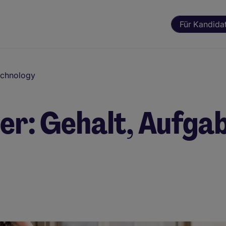
Für Kandida
echnology
er: Gehalt, Aufga