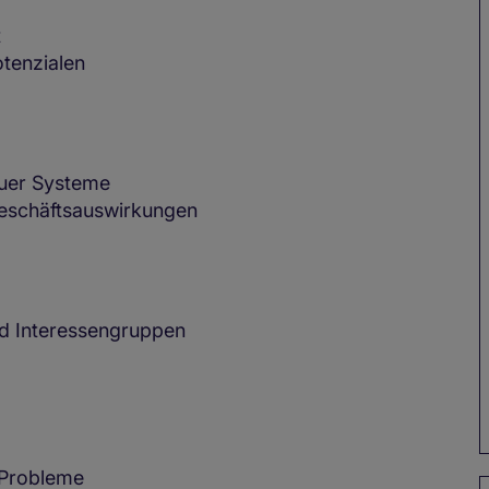
t
otenzialen
uer Systeme
eschäftsauswirkungen
d Interessengruppen
 Probleme