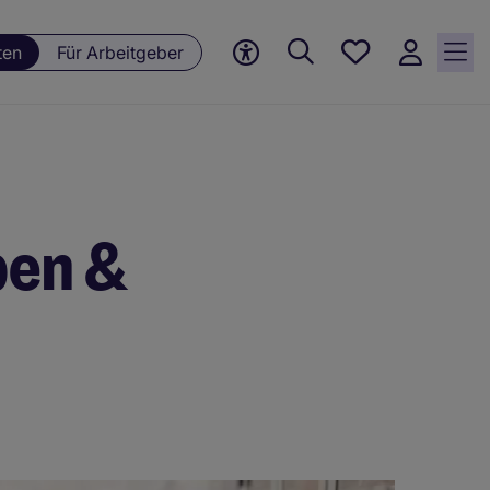
Meine
ten
Für Arbeitgeber
Jobs, 0
currently
saved
jobs
ben &