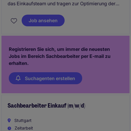
das Einkaufsteam und tragen zur Optimierung der
Beschaffungsprozesse bei. Diese Position in der
Branche Business Services bietet Ihnen die
Job ansehen
Möglichkeit, Ihre Fähigkeiten im Bereich Procurement
& Supply Chain einzusetzen und weiterzuentwickeln.
Registrieren Sie sich, um immer die neuesten
Jobs im Bereich Sachbearbeiter per E-mail zu
erhalten.
Suchagenten erstellen
Sachbearbeiter Einkauf (m/w/d)
Stuttgart
Zeitarbeit