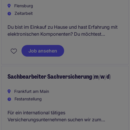
Flensburg
Zeitarbeit
Du bist im Einkauf zu Hause und hast Erfahrung mit
elektronischen Komponenten? Du möchtest
Verantwortung übernehmen, Lieferanten strategisch
entwickeln und in einem innovativen technischen
Job ansehen
Umfeld arbeiten? Dann ist diese Position genau das
Richtige für dich.
Sachbearbeiter Sachversicherung (m/w/d)
Frankfurt am Main
Festanstellung
Für ein international tätiges
Versicherungsunternehmen suchen wir zum
nächstmöglichen Zeitpunkt einen Sachbearbeiter