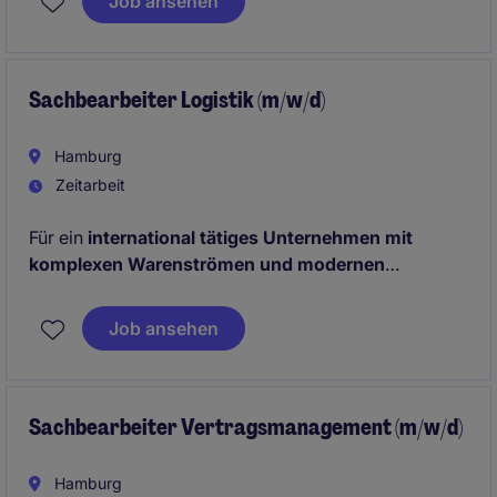
Job ansehen
reibungslosen Ablauf innerhalb der gesamten
Lieferkette.
Sachbearbeiter Logistik (m/w/d)
Hamburg
Zeitarbeit
Für ein
international tätiges Unternehmen mit
komplexen Warenströmen und modernen
Logistikprozessen
suchen wir einen Sachbearbeiter
Logistik (m/w/d). In dieser Rolle unterstützt du die
Job ansehen
operative Logistik und sorgst dafür, dass Transporte,
Lieferungen und administrative Abläufe effizient
koordiniert und abgewickelt werden.
Sachbearbeiter Vertragsmanagement (m/w/d)
Hamburg