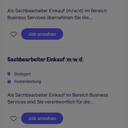
Als Sachbearbeiter Einkauf (m/w/d) im Bereich
Business Services übernehmen Sie die
Verantwortung für die operative Beschaffung und
unterstützen bei der Optimierung von
Job ansehen
Einkaufsprozessen. Diese Position in Stuttgart bietet
Ihnen die Möglichkeit, Ihre organisatorischen
Fähigkeiten in einem dynamischen Logistikumfeld
einzusetzen.
Sachbearbeiter Einkauf (m/w/d)
Stuttgart
Festanstellung
Als Sachbearbeiter Einkauf im Bereich Business
Services sind Sie verantwortlich für die
Unterstützung des Beschaffungsprozesses und die
Sicherstellung einer reibungslosen Abwicklung. In
Job ansehen
Stuttgart erwartet Sie eine abwechslungsreiche