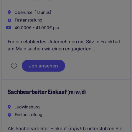
Einhaltung aller zoll- und
außenwirtschaftsrechtlichen Vorgaben.
Oberursel [Taunus]
Festanstellung
40.000€ - 41.000€ p.a.
Für ein etabliertes Unternehmen mit Sitz in Frankfurt
am Main suchen wir einen engagierten
Sachbearbeiter Einkauf (m/w/d), der die
Beschaffungsprozesse operativ unterstützt und für
Job ansehen
eine reibungslose Material- und Warenversorgung
sorgt. In dieser verantwortungsvollen Position
arbeiten Sie eng mit internen Fachabteilungen sowie
externen Lieferanten zusammen und tragen aktiv zur
Sachbearbeiter Einkauf (m/w/d)
Optimierung der Einkaufsprozesse bei.
Ludwigsburg
Festanstellung
Als Sachbearbeiter Einkauf (m/w/d) unterstützen Sie