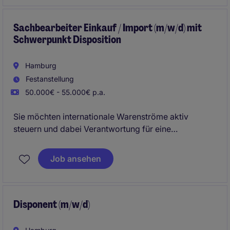
und trägst dazu bei, dass operative Abläufe effizient
und reibungslos funktionieren.
Sachbearbeiter Einkauf / Import (m/w/d) mit
Schwerpunkt Disposition
Hamburg
Festanstellung
50.000€ - 55.000€ p.a.
Sie möchten internationale Warenströme aktiv
steuern und dabei Verantwortung für eine
reibungslose Lieferkette übernehmen? Dann erwartet
Sie bei einem erfolgreichen und
Job ansehen
wachstumsorientierten Unternehmen in Hamburg
eine abwechslungsreiche Position, in der Sie
Disposition, Importabwicklung und
Lieferantenmanagement miteinander verbinden.
Disponent (m/w/d)