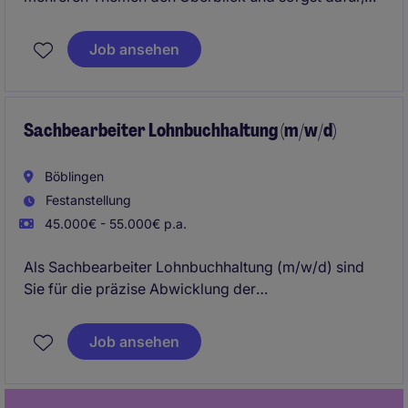
dass Prozesse sauber laufen? Ob mit erster
Berufserfahrung oder direkt nach der Ausbildung - in
Job ansehen
dieser Position kannst du deine kaufmännischen
Fähigkeiten gezielt einsetzen und weiter ausbauen.
Sachbearbeiter Lohnbuchhaltung (m/w/d)
Böblingen
Festanstellung
45.000€ - 55.000€ p.a.
Als Sachbearbeiter Lohnbuchhaltung (m/w/d) sind
Sie für die präzise Abwicklung der
Gehaltsabrechnung und die Einhaltung gesetzlicher
Vorgaben verantwortlich. Diese Position im Bereich
Job ansehen
Human Resources bietet eine spannende
Möglichkeit, Ihre Expertise in der Lohnbuchhaltung in
einem Unternehmen im Bereich Business Services