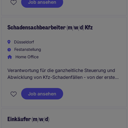
Job ansehen
Dienstleistungsumfeld Verantwortung im Travel &
Expense Bereich zu übernehmen und aktiv zur
Optimierung interner Prozesse beizutragen.
Schadensachbearbeiter (m/w/d) Kfz
Düsseldorf
Festanstellung
Home Office
Verantwortung für die ganzheitliche Steuerung und
Abwicklung von Kfz-Schadenfällen - von der ersten
Meldung bis zur finalen Abrechnung - in einem
internationalen Umfeld.
Job ansehen
Einkäufer (m/w/d)