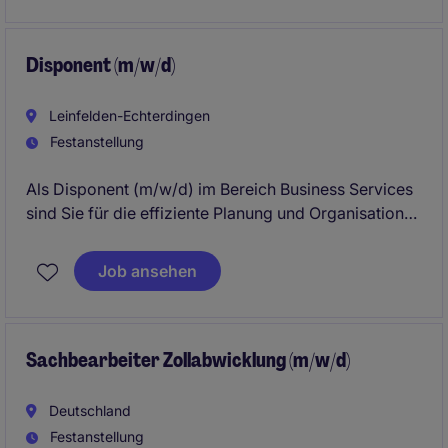
organisatorischen Fähigkeiten einzubringen und
weiterzuentwickeln.
Disponent (m/w/d)
Leinfelden-Echterdingen
Festanstellung
Als Disponent (m/w/d) im Bereich Business Services
sind Sie für die effiziente Planung und Organisation
logistischer Prozesse verantwortlich. In Leinfelden-
Echterdingen sorgen Sie für einen reibungslosen
Job ansehen
Ablauf und tragen maßgeblich zum Erfolg des
Unternehmens bei.
Sachbearbeiter Zollabwicklung (m/w/d)
Deutschland
Festanstellung