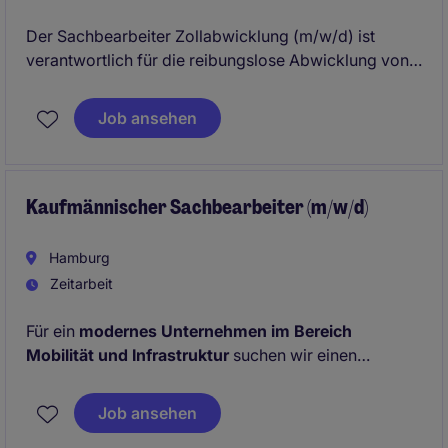
Der Sachbearbeiter Zollabwicklung (m/w/d) ist
verantwortlich für die reibungslose Abwicklung von
Zollverfahren und die Einhaltung gesetzlicher
Vorschriften. Diese Position bietet eine spannende
Job ansehen
Möglichkeit, Ihre Expertise im Bereich Logistik und
Zollabwicklung in Schwieberdingen einzubringen.
Kaufmännischer Sachbearbeiter (m/w/d)
Hamburg
Zeitarbeit
Für ein
modernes Unternehmen im Bereich
Mobilität und Infrastruktur
suchen wir einen
Kaufmännischen Sachbearbeiter (m/w/d). In dieser
vielseitigen Rolle unterstützt du administrative und
Job ansehen
organisatorische Prozesse, wirkst bei Projekten mit