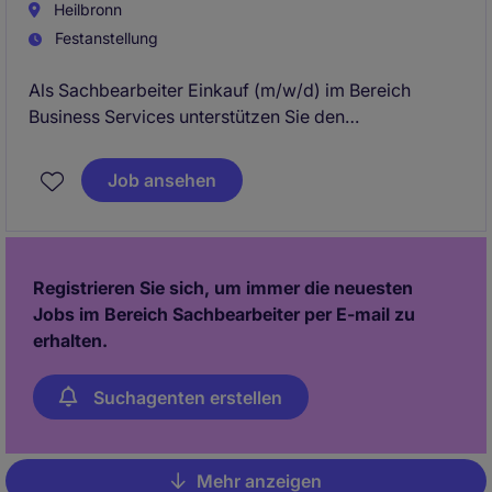
Heilbronn
Festanstellung
Als Sachbearbeiter Einkauf (m/w/d) im Bereich
Business Services unterstützen Sie den
reibungslosen Ablauf von Beschaffungs- und
Lieferkettenprozessen. Diese Position in Heilbronn
Job ansehen
bietet Ihnen die Möglichkeit, Ihre Fähigkeiten in der
Beschaffung und im Supply Chain Management
einzubringen und weiterzuentwickeln.
Registrieren Sie sich, um immer die neuesten
Jobs im Bereich Sachbearbeiter per E-mail zu
erhalten.
Suchagenten erstellen
Mehr anzeigen