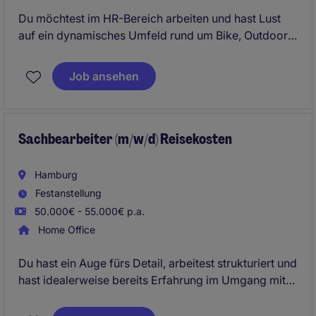
Du möchtest im HR-Bereich arbeiten und hast Lust
auf ein dynamisches Umfeld rund um Bike, Outdoor
und Bewegung? Dann könnte diese Position genau
zu dir passen. Gesucht wird eine zuverlässige
Job ansehen
Unterstützung in der Personalsachbearbeitung, die
mit Struktur, Sorgfalt und Teamgeist überzeugt.
Sachbearbeiter (m/w/d) Reisekosten
Hamburg
Festanstellung
50.000€ - 55.000€ p.a.
Home Office
Du hast ein Auge fürs Detail, arbeitest strukturiert und
hast idealerweise bereits Erfahrung im Umgang mit
Reisekostenabrechnungen? Dann bietet sich hier die
Möglichkeit, in einem professionellen