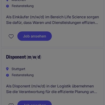
Festanstellung
Als Einkäufer (m/w/d) im Bereich Life Science sorgen
Sie dafür, dass Waren und Dienstleistungen effizient
beschafft werden, um einen reibungslosen Ablauf zu
gewährleisten. Dabei unterstützen Sie aktiv die
Job ansehen
Einkaufsprozesse und tragen wesentlich zur
Optimierung der Lieferketten bei.
Disponent (m/w/d)
Stuttgart
Festanstellung
Als Disponent (m/w/d) in der Logistik übernehmen
Sie die Verantwortung für die effiziente Planung und
Steuerung von Transportabläufen. Mit Ihrer
Organisationstalent sorgen Sie für einen