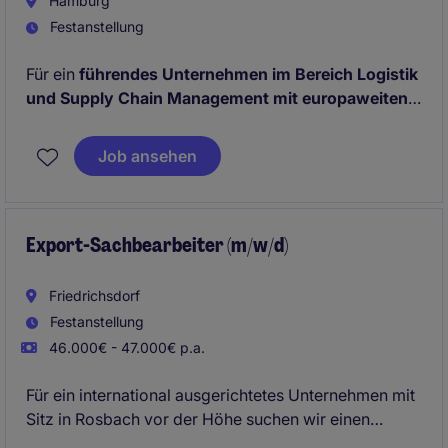
Hamburg
Festanstellung
Für ein
führendes Unternehmen im Bereich Logistik
und Supply Chain Management mit europaweiten
Transportstrukturen
suchen wir einen Disponenten
(m/w/d). In dieser Rolle sorgst du für die
effiziente
Job ansehen
Planung, Steuerung und Überwachung von
Transportabläufen
und stellst einen reibungslosen
Warenfluss sicher.
Export-Sachbearbeiter (m/w/d)
Friedrichsdorf
Festanstellung
46.000€ - 47.000€ p.a.
Für ein international ausgerichtetes Unternehmen mit
Sitz in Rosbach vor der Höhe suchen wir einen
erfahrenen Export-Sachbearbeiter (m/w/d) mit