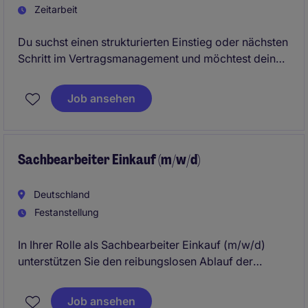
Zeitarbeit
Du suchst einen strukturierten Einstieg oder nächsten
Schritt im Vertragsmanagement und möchtest deine
kaufmännischen Fähigkeiten gezielt einsetzen? In
dieser Rolle bist du zentraler Teil eines
Job ansehen
professionellen Backoffice-Teams und sorgst dafür,
dass Vertragsprozesse zuverlässig und effizient
laufen.
Sachbearbeiter Einkauf (m/w/d)
Deutschland
Festanstellung
In Ihrer Rolle als Sachbearbeiter Einkauf (m/w/d)
unterstützen Sie den reibungslosen Ablauf der
Beschaffungsprozesse und tragen zur Optimierung
der Lieferantenbeziehungen bei. Sie arbeiten in
Job ansehen