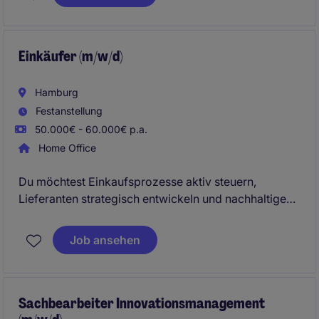
einem dynamischen Umfeld in Gingen an der Fils und
sind ein wichtiger Bestandteil des Teams im Bereich
Business Services.
Einkäufer (m/w/d)
Hamburg
Festanstellung
50.000€ - 60.000€ p.a.
Home Office
Du möchtest Einkaufsprozesse aktiv steuern,
Lieferanten strategisch entwickeln und nachhaltige
Lösungen vorantreiben? In dieser Position
übernimmst du Verantwortung für die Beschaffung
Job ansehen
zentraler Materialien und gestaltest die
Weiterentwicklung eines dynamischen
Produktionsumfelds entscheidend mit.
Sachbearbeiter Innovationsmanagement