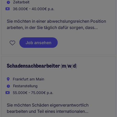
Zeitarbeit
36.000€ - 40.000€ p.a.
Sie möchten in einer abwechslungsreichen Position
arbeiten, in der Sie täglich dafür sorgen, dass
Warenströme zuverlässig und effizient gesteuert
werden? Dann erwartet Sie eine spannende Aufgabe
Job ansehen
in einem erfolgreichen Unternehmen, das auf
Teamarbeit, moderne Prozesse und eine hohe
Serviceorientierung setzt.
Schadensachbearbeiter (m/w/d)
Frankfurt am Main
Festanstellung
55.000€ - 75.000€ p.a.
Sie möchten Schäden eigenverantwortlich
bearbeiten und Teil eines internationalen