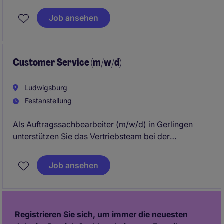
Versicherungsunternehmens werden? Für unseren
Mandanten suchen wir einen engagierten
Job ansehen
Schadensachbearbeiter (m/w/d), der Wert auf
Servicequalität, Teamarbeit und eine strukturierte
Arbeitsweise legt.
Customer Service (m/w/d)
Ludwigsburg
Festanstellung
Als Auftragssachbearbeiter (m/w/d) in Gerlingen
unterstützen Sie das Vertriebsteam bei der
Bearbeitung von Kundenaufträgen und sorgen für
einen reibungslosen Ablauf der Prozesse. Ihre Arbeit
Job ansehen
trägt dazu bei, dass Kundenanfragen effizient und
professionell bearbeitet werden.
Registrieren Sie sich, um immer die neuesten