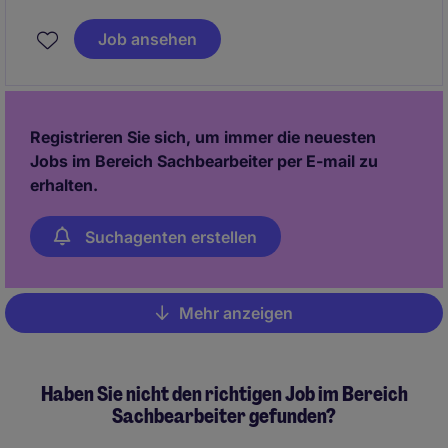
beschafft werden, um einen reibungslosen Ablauf zu
gewährleisten. Dabei unterstützen Sie aktiv die
Job ansehen
Einkaufsprozesse und tragen wesentlich zur
Optimierung der Lieferketten bei.
Registrieren Sie sich, um immer die neuesten
Jobs im Bereich Sachbearbeiter per E-mail zu
erhalten.
Suchagenten erstellen
Mehr anzeigen
Pagination
Haben Sie nicht den richtigen Job im Bereich
Sachbearbeiter gefunden?