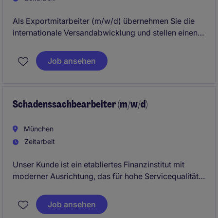
Als Exportmitarbeiter (m/w/d) übernehmen Sie die
internationale Versandabwicklung und stellen einen
reibungslosen Ablauf aller Exportprozesse sicher.
Dabei arbeiten Sie eng mit Kunden, Speditionen,
Job ansehen
Zollbehörden und internen Fachbereichen
zusammen.
Schadenssachbearbeiter (m/w/d)
München
Zeitarbeit
Unser Kunde ist ein etabliertes Finanzinstitut mit
moderner Ausrichtung, das für hohe Servicequalität,
effiziente Prozesse und eine wertschätzende
Unternehmenskultur steht. Zur Verstärkung des
Job ansehen
Teams am Standort München suchen wir einen