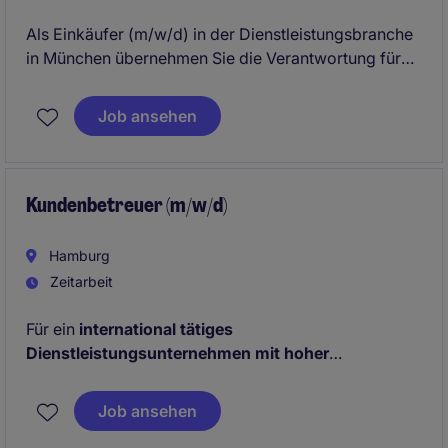
Als Einkäufer (m/w/d) in der Dienstleistungsbranche
in München übernehmen Sie die Verantwortung für
den strategischen und operativen Einkauf. Sie tragen
dazu bei, die Beschaffungsprozesse zu optimieren
Job ansehen
und die besten Konditionen für das Unternehmen zu
sichern.
Kundenbetreuer (m/w/d)
Hamburg
Zeitarbeit
Für ein
international tätiges
Dienstleistungsunternehmen mit hoher
Kundenorientierung und modernen
Serviceprozessen
suchen wir einen Kundenbetreuer
Job ansehen
(m/w/d). In dieser Rolle bist du die erste Anlaufstelle