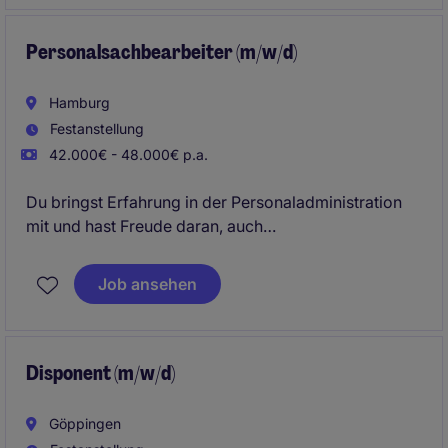
für Kundenanliegen und sorgst für eine
professionelle Betreuung sowie eine langfristig hohe
Kundenzufriedenheit.
Personalsachbearbeiter (m/w/d)
Hamburg
Festanstellung
42.000€ - 48.000€ p.a.
Du bringst Erfahrung in der Personaladministration
mit und hast Freude daran, auch
abrechnungsrelevante Themen zuverlässig zu
betreuen? Dann bietet Dir diese Position die
Job ansehen
Möglichkeit, Dein Know-how im Personalwesen und
in der Entgeltabrechnung in einem modernen und
mitarbeiterorientierten Umfeld einzubringen.
Disponent (m/w/d)
Göppingen