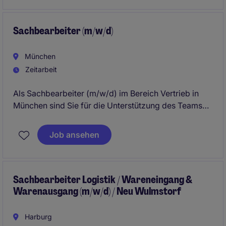
Schadenssachbearbeiter (m/w/d).
Sachbearbeiter (m/w/d)
München
Zeitarbeit
Als Sachbearbeiter (m/w/d) im Bereich Vertrieb in
München sind Sie für die Unterstützung des Teams
bei administrativen Aufgaben sowie der Koordination
von Prozessen zuständig. Dabei tragen Sie aktiv
Job ansehen
dazu bei, die Effizienz und Qualität der Abläufe im
Bereich Geschäftsdienstleistungen zu steigern.
Sachbearbeiter Logistik / Wareneingang &
Warenausgang (m/w/d) / Neu Wulmstorf
Harburg