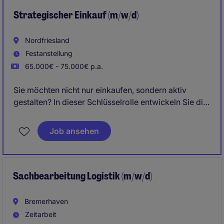
Strategischer Einkauf (m/w/d)
Nordfriesland
Festanstellung
65.000€ - 75.000€ p.a.
Sie möchten nicht nur einkaufen, sondern aktiv
gestalten? In dieser Schlüsselrolle entwickeln Sie die
Einkaufsstrategie eines international erfolgreichen
Industrieunternehmens weiter und treiben
Job ansehen
nachhaltige Verbesserungen entlang der gesamten
Supply Chain voran.
Freuen Sie sich auf ein modernes Umfeld, in dem Ihre
Sachbearbeitung Logistik (m/w/d)
Ideen gehört werden und Sie echten Einfluss auf
Ergebnisse und Prozesse.
Bremerhaven
Zeitarbeit