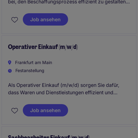
bei, den Beschaffungsprozess effizient zu gestalten
und die Materialversorgung sicherzustellen. In dieser
Rolle unterstützen Sie das Team im Bereich Einkauf
Job ansehen
und Supply Chain mit organisatorischen und
administrativen Aufgaben.
Operativer Einkauf (m/w/d)
Frankfurt am Main
Festanstellung
Als Operativer Einkauf (m/w/d) sorgen Sie dafür,
dass Waren und Dienstleistungen effizient und
termingerecht beschafft werden. Ihre Aufgabe ist es,
die Einkaufsprozesse zu optimieren und eine
Job ansehen
reibungslose Zusammenarbeit mit Lieferanten
sicherzustellen.
Sachbearbeiter Einkauf (m/w/d)