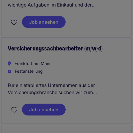
wichtige Aufgaben im Einkauf und der
Lieferkettenverwaltung. Unterstützen Sie ein
engagiertes Team und tragen Sie zur Optimierung
Job ansehen
der Prozesse bei.
Versicherungssachbearbeiter (m/w/d)
Frankfurt am Main
Festanstellung
Für ein etabliertes Unternehmen aus der
Versicherungsbranche suchen wir zum
nächstmöglichen Zeitpunkt einen
Versicherungssachbearbeiter (w/m/d). In dieser
Job ansehen
Position übernehmen Sie die eigenverantwortliche
Bearbeitung von Versicherungsangelegenheiten und
sind eine wichtige Ansprechperson für Kunden sowie