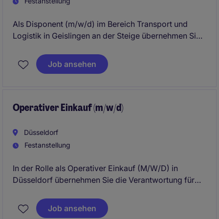
Festanstellung
Als Disponent (m/w/d) im Bereich Transport und
Logistik in Geislingen an der Steige übernehmen Sie
die Planung und Organisation von Transporten und
sorgen für einen reibungslosen Ablauf. Ihre Aufgabe
Job ansehen
ist es, die logistischen Prozesse effizient zu gestalten
und dabei stets den Überblick zu behalten.
Operativer Einkauf (m/w/d)
Düsseldorf
Festanstellung
In der Rolle als Operativer Einkauf (M/W/D) in
Düsseldorf übernehmen Sie die Verantwortung für
die Beschaffung und Versorgung mit Waren und
Dienstleistungen. Sie sorgen dafür, dass alle
Job ansehen
Prozesse reibungslos ablaufen und unterstützen