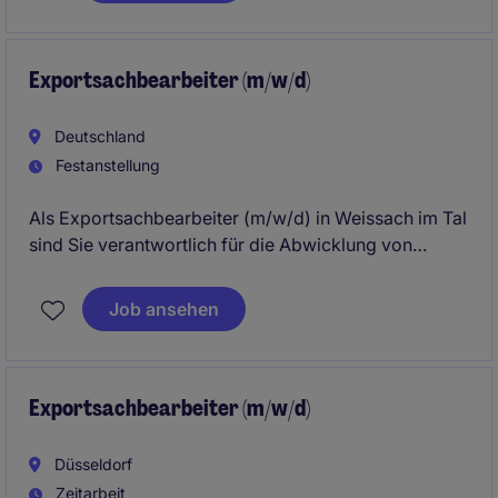
Exportsachbearbeiter (m/w/d)
Deutschland
Festanstellung
Als Exportsachbearbeiter (m/w/d) in Weissach im Tal
sind Sie verantwortlich für die Abwicklung von
Exportaufträgen und tragen dazu bei, dass
internationale Lieferungen reibungslos abgewickelt
Job ansehen
werden. Ihre Aufgaben umfassen die Organisation
und Koordination von Logistikprozessen sowie die
Sicherstellung einer termingerechten Lieferung.
Exportsachbearbeiter (m/w/d)
Düsseldorf
Zeitarbeit