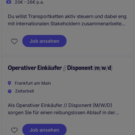
20€ - 26€ p.a.
Du willst Transportketten aktiv steuern und dabei eng
mit internationalen Stakeholdern zusammenarbeiten?
In dieser Rolle übernimmst du Verantwortung für die
Planung und Umsetzung von Containertransporten
Job ansehen
und gestaltest die Lieferkette eines globalen Players
aktiv mit.Werde nun ein Teil eines harmonischen
Teams in Bremerhaven.
Operativer Einkäufer // Disponent (m/w/d)
Frankfurt am Main
Zeitarbeit
Als Operativer Einkäufer // Disponent (M/W/D)
sorgen Sie für einen reibungslosen Ablauf in der
Beschaffung und Disposition. Sie tragen dazu bei,
dass Waren rechtzeitig und in der gewünschten
Job ansehen
Qualität bereitgestellt werden.