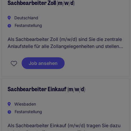
interne Fachbereiche.
Sachbearbeiter Zoll (m/w/d)
Deutschland
Festanstellung
Als Sachbearbeiter Zoll (m/w/d) sind Sie die zentrale
Anlaufstelle für alle Zollangelegenheiten und stellen
einen reibungslosen Ablauf im Bereich Logistik
sicher. Sie tragen dazu bei, dass internationale
Job ansehen
Warenbewegungen effizient und gesetzeskonform
abgewickelt werden.
Sachbearbeiter Einkauf (m/w/d)
Wiesbaden
Festanstellung
Als Sachbearbeiter Einkauf (m/w/d) tragen Sie dazu