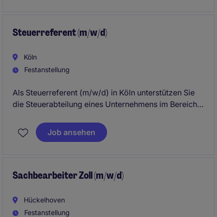
aktiv die Optimierung der Lieferketten.
Steuerreferent (m/w/d)
Köln
Festanstellung
Als Steuerreferent (m/w/d) in Köln unterstützen Sie
die Steuerabteilung eines Unternehmens im Bereich
Business Services. Ihre Hauptaufgabe ist es,
steuerliche Angelegenheiten zu bearbeiten und
Job ansehen
sicherzustellen, dass alle steuerlichen Vorschriften
eingehalten werden.
Sachbearbeiter Zoll (m/w/d)
Hückelhoven
Festanstellung