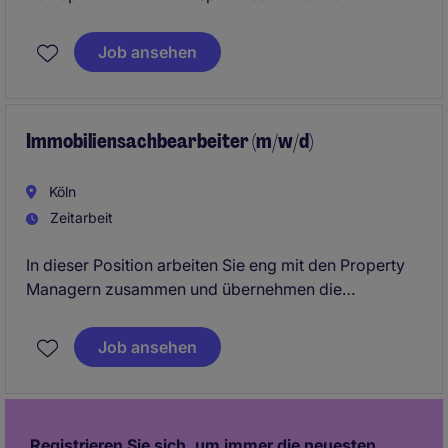
termingerechte Beschaffung von Materialien und
Dienstleistungen sicher. Sie arbeiten eng mit
Job ansehen
Lieferanten sowie internen Fachabteilungen
zusammen und tragen aktiv zu einer effizienten
Supply Chain bei.
Immobiliensachbearbeiter (m/w/d)
Köln
Zeitarbeit
In dieser Position arbeiten Sie eng mit den Property
Managern zusammen und übernehmen die
kaufmännische Zuarbeit rund um die
Objektverwaltung. Dabei sorgen Sie für transparente
Job ansehen
Unterlagen, strukturierte Prozesse und eine
verlässliche Vorbereitung relevanter Auswertungen.
Registrieren Sie sich, um immer die neuesten