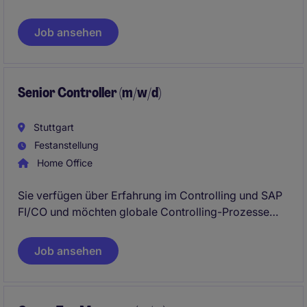
modernen Technologien. Dabei unterstützt du
Reporting- und Planungsprozesse auf
Job ansehen
Gruppenebene, analysierst Finanzdaten und wirkst
an der Weiterentwicklung datengetriebener
Steuerungsinstrumente mit.
Senior Controller (m/w/d)
Stuttgart
Festanstellung
Home Office
Sie verfügen über Erfahrung im Controlling und SAP
FI/CO und möchten globale Controlling-Prozesse
aktiv mitgestalten? Dann bietet Ihnen diese Position
als Senior Controller (m/w/d) SAP Processes die
Job ansehen
Möglichkeit, Standards und Abläufe weltweit zu
optimieren und Teil strategischer SAP-Projekte zu
sein.