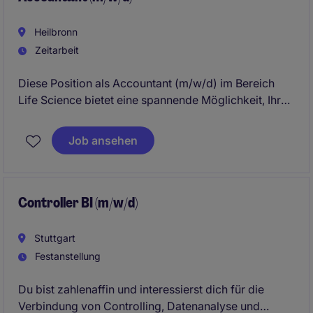
Heilbronn
Zeitarbeit
Diese Position als Accountant (m/w/d) im Bereich
Life Science bietet eine spannende Möglichkeit, Ihre
Kenntnisse im Accounting & Finance einzusetzen.
Gesucht wird eine engagierte Fachkraft, die in
Job ansehen
Heilbronn in einem temporären Arbeitsverhältnis tätig
werden möchte.
Controller BI (m/w/d)
Stuttgart
Festanstellung
Du bist zahlenaffin und interessierst dich für die
Verbindung von Controlling, Datenanalyse und