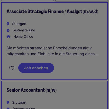
Associate Strategic Finance / Analyst (m/w/d)
Stuttgart
Festanstellung
Home Office
Sie möchten strategische Entscheidungen aktiv
mitgestalten und Einblicke in die Steuerung eines
internationalen Beteiligungsportfolios gewinnen? In
dieser Rolle arbeiten Sie an finanz- und
Job ansehen
strategierelevanten Fragestellungen mit hoher
Management-Relevanz und bewegen sich an der
Schnittstelle von Finance, Strategie und Corporate
Development.
Senior Accountant (m/w)
Die Vakanz ist dabei nächstmöglich zur Verstärkung
Stuttgart
des Teams im Herzen Stuttgarts zu besetzen.
Festanstellung