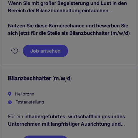
Wenn Sie mit großer Begeisterung und Lust in den
Bereich der Bilanzbuchhaltung eintauchen
möchten, dann sind Sie der ideale Kandidat, auf
den wir uns freuen!
Nutzen Sie diese Karrierechance und bewerben Sie
sich jetzt für die Stelle als Bilanzbuchhalter (m/w/d)
Job ansehen
Bilanzbuchhalter (m/w/d)
Heilbronn
Festanstellung
Für ein
inhabergeführtes, wirtschaftlich gesundes
Unternehmen mit langfristiger Ausrichtung und
modernem Arbeitsumfeld
suchen wir einen