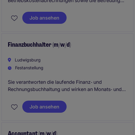
Betriebskostenabrechnungen sowie die Betreuung
von WEGs. Erstellung von EÜRs, laufende
Buchhaltung und Auswertung von Kennzahlen im
Job ansehen
Immobilienumfeld.
Finanzbuchhalter (m/w/d)
Ludwigsburg
Festanstellung
Sie verantworten die laufende Finanz‑ und
Rechnungsbuchhaltung und wirken an Monats‑ und
Jahresabschlüssen sowie kaufmännischen
Auswertungen mit. Darüber hinaus übernehmen Sie
Job ansehen
administrative Aufgaben und unterstützen die
Weiterentwicklung interner Prozesse, optional auch
im Bereich Lohnbuchhaltung.
Accountant (m/w/d)