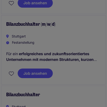
Bilanzbuchhalter (m/w/d)
, der die Finanzabteilung
Job ansehen
fachlich verstärkt und aktiv mitgestaltet
Bilanzbuchhalter (m/w/d)
Stuttgart
Festanstellung
Für ein
erfolgreiches und zukunftsorientiertes
Unternehmen mit modernen Strukturen, kurzen
Entscheidungswegen und einer wertschätzenden
Unternehmenskultur
suchen wir einen
Job ansehen
Bilanzbuchhalter (m/w/d)
zur Verstärkung des
Finanzbereichs.
Bilanzbuchhalter
Stuttgart