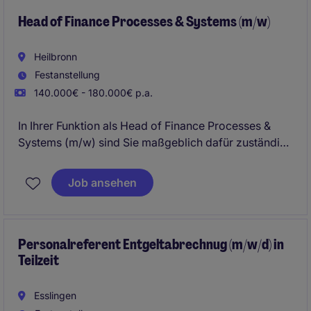
Head of Finance Processes & Systems (m/w)
Heilbronn
Festanstellung
140.000€ - 180.000€ p.a.
In Ihrer Funktion als Head of Finance Processes &
Systems (m/w) sind Sie maßgeblich dafür zuständig
die internationalen Standorte in Bezug auf Finance
Systeme, Prozesse, Governance, SAP etc. zu
Job ansehen
harmonisieren.
Hierbei berichten Sie direkt an den CFO und bauen
ein Team um sich herum auf.
Personalreferent Entgeltabrechnug (m/w/d) in
Teilzeit
Esslingen