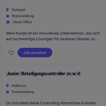
Stuttgart
Festanstellung
Home Office
Mein Kunde ist ein innovatives Unternehmen, das sich
auf hochwertige Lösungen für sauberes Wasser und
nachhaltige Systemtechnik spezialisiert hat. Mit
modernem Know-how, hoher Qualitätsorientierung
Job ansehen
und einem klaren Fokus auf Effizienz schafft es
zuverlässige Lösungen für private und gewerbliche
Anwendungen.
(Junior) Beteiligungscontroller (m/w/d)
Heilbronn
Festanstellung
Du möchtest deine Controlling-Kenntnisse in einem