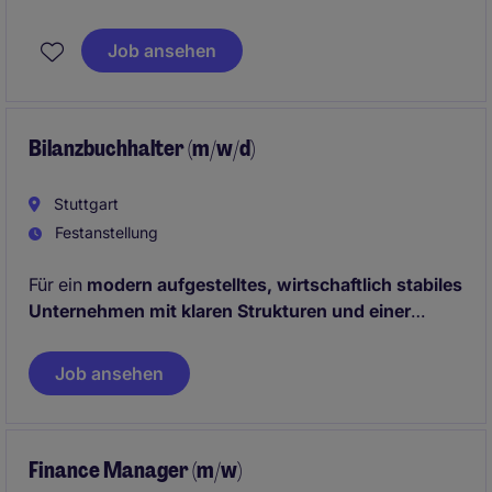
und treiben die Digitalisierung aktiv mit voran.
Job ansehen
Hierbei führen Sie ein Team von 3 Personen.
Bilanzbuchhalter (m/w/d)
Stuttgart
Festanstellung
Für ein
modern aufgestelltes, wirtschaftlich stabiles
Unternehmen mit klaren Strukturen und einer
wertschätzenden Unternehmenskultur
suchen wir
einen
Bilanzbuchhalter (m/w/d)
zur Verstärkung der
Job ansehen
Finanzabteilung.
Finance Manager (m/w)