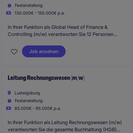
Festanstellung
130.000€ - 150.000€ p.a.
In Ihrer Funktion als Global Head of Finance &
Controlling (m/w) verantworten Sie 12 Personen
disziplinarisch.
Job ansehen
Hierbei haben Sie die übergeordneten Zahlen der 8
Produktionswerke Blick und stellen das
Konzernreporting an die Muttergesellschaft (PE)
sicher.
Leitung Rechnungswesen (m/w)
Ludwigsburg
Festanstellung
85.000€ - 95.000€ p.a.
In Ihrer Funktion als Leitung Rechnungswesen (m/w)
verantworten Sie die gesamte Buchhaltung (HGB)