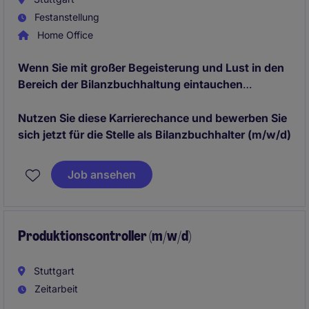
Festanstellung
Home Office
Wenn Sie mit großer Begeisterung und Lust in den
Bereich der Bilanzbuchhaltung eintauchen
möchten, dann sind Sie der ideale Kandidat, auf
den wir uns freuen!
Nutzen Sie diese Karrierechance und bewerben Sie
sich jetzt für die Stelle als Bilanzbuchhalter (m/w/d)
Job ansehen
Produktionscontroller (m/w/d)
Stuttgart
Zeitarbeit