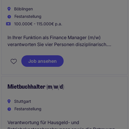
Böblingen
Festanstellung
100.000€ - 115.000€ p.a.
In Ihrer Funktion als Finance Manager (m/w)
verantworten Sie vier Personen disziplinarisch.
Hierbei haben Sie die übergeordneten Zahlen des
Job ansehen
Werks im Blick und stellen das Konzernreporting
sicher.
Als Teilbereich betreuen Sie auch den Einkauf des
Mietbuchhalter (m/w/d)
Standorts.
Stuttgart
Festanstellung
Verantwortung für Hausgeld- und