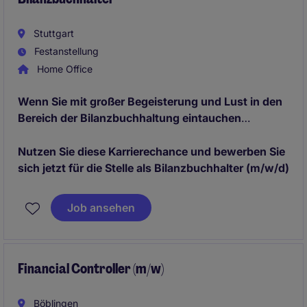
Stuttgart
Festanstellung
Home Office
Wenn Sie mit großer Begeisterung und Lust in den
Bereich der Bilanzbuchhaltung eintauchen
möchten, dann sind Sie der ideale Kandidat, auf
den wir uns freuen!
Nutzen Sie diese Karrierechance und bewerben Sie
sich jetzt für die Stelle als Bilanzbuchhalter (m/w/d)
Job ansehen
Financial Controller (m/w)
Böblingen