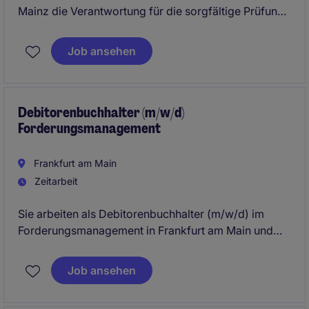
Mainz die Verantwortung für die sorgfältige Prüfung
und Bearbeitung von Eingangsrechnungen. Dabei
tragen Sie zur reibungslosen Abwicklung der
Job ansehen
Kreditorenbuchhaltung im Bereich Business Services
bei.
Debitorenbuchhalter (m/w/d)
Forderungsmanagement
Frankfurt am Main
Zeitarbeit
Sie arbeiten als Debitorenbuchhalter (m/w/d) im
Forderungsmanagement in Frankfurt am Main und
kümmern sich um die Verwaltung und Überwachung
von Zahlungseingängen. Ihre Aufgabe ist es, die
Job ansehen
finanzielle Stabilität des Unternehmens durch ein
effektives Forderungsmanagement sicherzustellen.