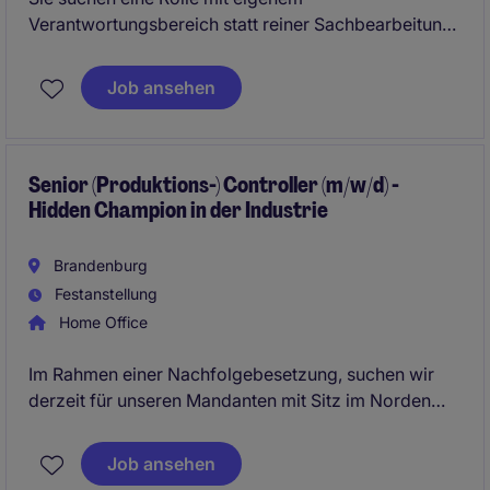
Verantwortungsbereich statt reiner Sachbearbeitung?
Hier übernehmen Sie zentrale Aufgaben in der
Finanzbuchhaltung und bringen Ihre Erfahrung aktiv
Job ansehen
in die Weiterentwicklung der Prozesse ein. Ein
Umfeld mit kurzen Wegen und echter
Mitgestaltungsmöglichkeit wartet auf Sie.
Senior (Produktions-) Controller (m/w/d) -
Hidden Champion in der Industrie
Brandenburg
Festanstellung
Home Office
Im Rahmen einer Nachfolgebesetzung, suchen wir
derzeit für unseren Mandanten mit Sitz im Norden
Berlins einen engagierten (operativen)
Senior
Controller (m/w/d)
zur Verstärkung des
Job ansehen
bestehenden Finance Teams. In dieser Position sind