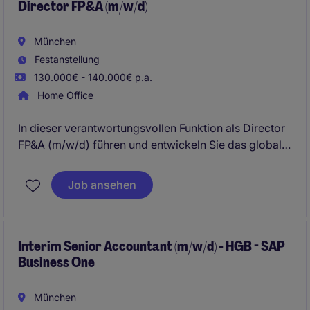
Director FP&A (m/w/d)
München
Festanstellung
130.000€ - 140.000€ p.a.
Home Office
In dieser verantwortungsvollen Funktion als Director
FP&A (m/w/d) führen und entwickeln Sie das globale
FP&A Team (5 Pax), und verantworten die Budget-
und FC- Planung, das Business Controlling und die
Job ansehen
Aufbereitung und Analyse der Monatsergebnisse
sowie der Reporting Packages.
Interim Senior Accountant (m/w/d) - HGB - SAP
Business One
München