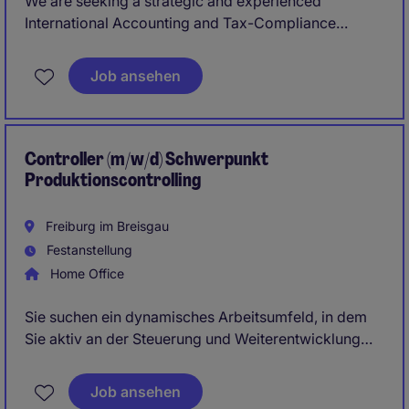
We are seeking a strategic and experienced
International Accounting and Tax-Compliance
Manager to oversee the organization's global
financial reporting, tax compliance and regulatory
Job ansehen
compliance. This role is critical in ensuring financial
integrity, minimizing tax-risk and aligning accounting
practices across international operations.
Controller (m/w/d) Schwerpunkt
Produktionscontrolling
Freiburg im Breisgau
Festanstellung
Home Office
Sie suchen ein dynamisches Arbeitsumfeld, in dem
Sie aktiv an der Steuerung und Weiterentwicklung
eines produzierenden Unternehmens mitwirken
können? In einem international geprägten
Job ansehen
Industrieumfeld erwarten Sie kurze