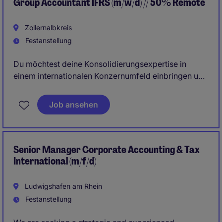
Group Accountant IFRS (m/w/d) // 50% Remote
Zollernalbkreis
Festanstellung
Du möchtest deine Konsolidierungsexpertise in
einem internationalen Konzernumfeld einbringen und
aktiv an der Weiterentwicklung moderner
Abschlussprozesse mitwirken?
Job ansehen
In dieser Rolle verantwortest du komplexe
Bilanzierungs- und Konsolidierungsthemen,
unterstützt internationale Gesellschaften und
gestaltest Transformationsprojekte im Group
Senior Manager Corporate Accounting & Tax
Accounting aktiv mit.
International (m/f/d)
Ludwigshafen am Rhein
Festanstellung