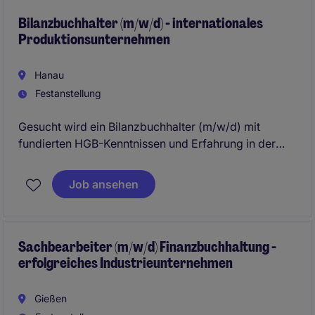
Bilanzbuchhalter (m/w/d) - internationales
Produktionsunternehmen
Hanau
Festanstellung
Gesucht wird ein Bilanzbuchhalter (m/w/d) mit
fundierten HGB-Kenntnissen und Erfahrung in der
Abschlusserstellung, der sich in einem international
geprägten Technologieumfeld langfristig
Job ansehen
weiterentwickeln möchte. Ideal für Fachkräfte, die
analytisch denken, Verantwortung übernehmen und
Wert auf ein modernes Unternehmensumfeld legen.
Sachbearbeiter (m/w/d) Finanzbuchhaltung -
erfolgreiches Industrieunternehmen
Gießen