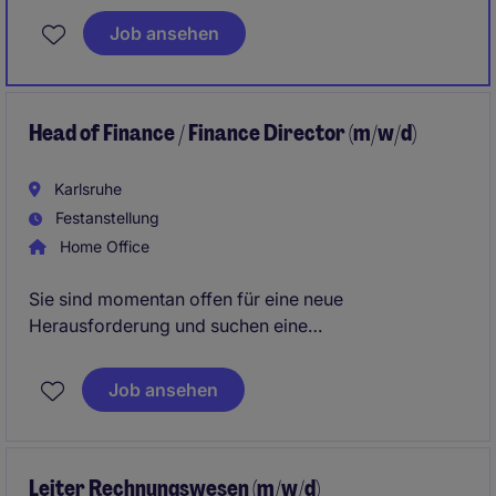
Job ansehen
Head of Finance / Finance Director (m/w/d)
Karlsruhe
Festanstellung
Home Office
Sie sind momentan offen für eine neue
Herausforderung und suchen eine
verantwortunsvolle Position als Head of Finance
(m/w/d)? In dieser Funktion übernehmen Sie
Job ansehen
Verantwortung weit über klassische Finance-Themen
hinaus: Sie agieren als strategischer Sparringspartner
des Managements, treiben bereichsübergreifende
Projekte voran und sorgen gleichzeitig für operative
Leiter Rechnungswesen (m/w/d)