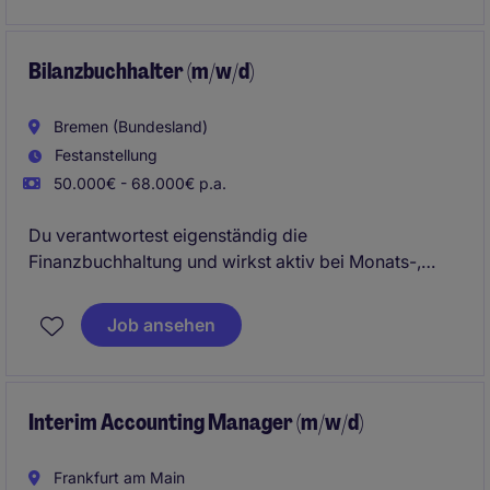
Sie maßgeblich für den weiteren Auf- und Ausbau
des Produktionscontrollings verantwortlich.
Bilanzbuchhalter (m/w/d)
Bremen (Bundesland)
Festanstellung
50.000€ - 68.000€ p.a.
Du verantwortest eigenständig die
Finanzbuchhaltung und wirkst aktiv bei Monats-,
Quartals- und Jahresabschlüssen mit. Darüber hinaus
unterstützt Du die Optimierung von Prozessen und
Job ansehen
lieferst wichtige Auswertungen für die
Unternehmenssteuerung.
Interim Accounting Manager (m/w/d)
Frankfurt am Main