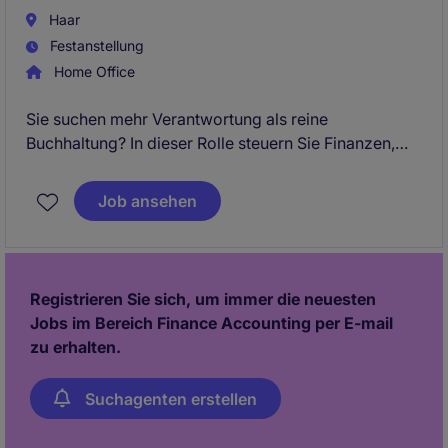
Haar
Festanstellung
Home Office
Sie suchen mehr Verantwortung als reine
Buchhaltung? In dieser Rolle steuern Sie Finanzen,
Abschlüsse und Prozesse einer internationalen
Unternehmensgruppe und entwickeln sich
Job ansehen
perspektivisch in die kaufmännische
Gesamtverantwortung. Eine seltene Gelegenheit für
erfahrene Finance-Professionals mit Ambitionen.
Registrieren Sie sich, um immer die neuesten
Jobs im Bereich Finance Accounting per E-mail
zu erhalten.
Suchagenten erstellen