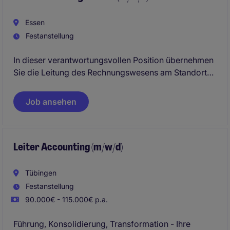
Exzellenz im Tagesgeschäft.
Essen
Festanstellung
In dieser verantwortungsvollen Position übernehmen
Sie die Leitung des Rechnungswesens am Standort
Essen und tragen maßgeblich zur Sicherstellung
einer ordnungsgemäßen Finanzberichterstattung bei.
Job ansehen
Sie verantworten die Monats-, Quartals- und
Jahresabschlüsse nach HGB, führen ein kleines
Finance-Team und treiben die kontinuierliche
Leiter Accounting (m/w/d)
Weiterentwicklung von Prozessen und Strukturen im
Finanzbereich voran.
Tübingen
Festanstellung
90.000€ - 115.000€ p.a.
Führung, Konsolidierung, Transformation - Ihre