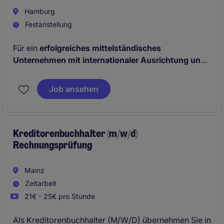
Hamburg
Festanstellung
Für ein
erfolgreiches mittelständisches
Unternehmen mit internationaler Ausrichtung und
modernen Strukturen im Rechnungswesen
suchen
wir einen Finanzbuchhalter General Ledger (m/w/d).
Job ansehen
In dieser Position übernimmst du Verantwortung für
die Hauptbuchhaltung und unterstützt bei der
Erstellung aussagekräftiger Abschlüsse und
Finanzberichte.
Kreditorenbuchhalter (m/w/d)
Rechnungsprüfung
Mainz
Zeitarbeit
21€ - 25€ pro Stunde
Als Kreditorenbuchhalter (M/W/D) übernehmen Sie in