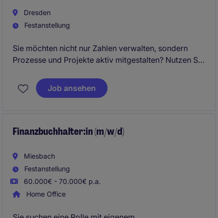
Dresden
Festanstellung
Sie möchten nicht nur Zahlen verwalten, sondern
Prozesse und Projekte aktiv mitgestalten? Nutzen Sie
die Chance, Ihr Accounting-Know-how in einem
internationalen Industrieumfeld einzubringen und die
Job ansehen
Weiterentwicklung einer modernen
Finanzorganisation maßgeblich zu unterstützen.
Finanzbuchhalter:in (m/w/d)
Miesbach
Festanstellung
60.000€ - 70.000€ p.a.
Home Office
Sie suchen eine Rolle mit eigenem