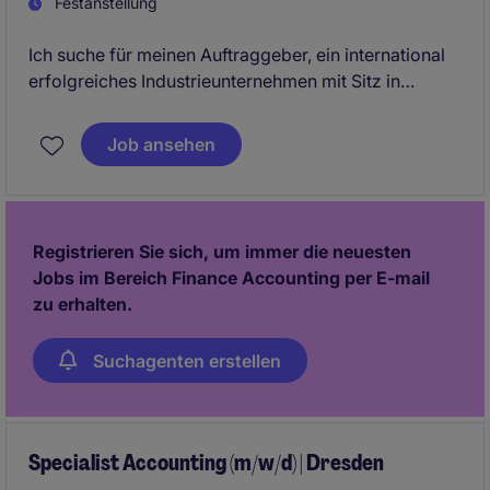
Festanstellung
Ich suche für meinen Auftraggeber, ein international
erfolgreiches Industrieunternehmen mit Sitz in
Alsfeld, einen Debitorenbuchhalter / Sachbearbeiter
Finanzbuchhaltung (m/w/d). Das Unternehmen steht
Job ansehen
für Qualität, Innovation und nachhaltiges Wachstum
und bietet seinen Mitarbeitenden ein modernes
Arbeitsumfeld mit langfristigen Perspektiven.
Registrieren Sie sich, um immer die neuesten
Jobs im Bereich Finance Accounting per E-mail
zu erhalten.
Suchagenten erstellen
Specialist Accounting (m/w/d) | Dresden