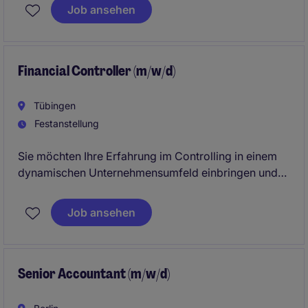
Unternehmensgruppe. Bring deine Finance-
Job ansehen
Expertise, Ihre digitale Affinität und Ihren
Gestaltungswillen aktiv ein.
Financial Controller (m/w/d)
Tübingen
Festanstellung
Sie möchten Ihre Erfahrung im Controlling in einem
dynamischen Unternehmensumfeld einbringen und
aktiv zur Unternehmenssteuerung beitragen? In
dieser Position verantworten Sie Analysen,
Job ansehen
Reportings und Forecasts und unterstützen das
Management bei fundierten
Geschäftsentscheidungen.
Senior Accountant (m/w/d)