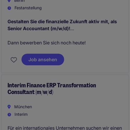
Berlin
Festanstellung
Gestalten Sie die finanzielle Zukunft aktiv mit, als
Senior Accountant (m/w/d)!
Sie lieben Zahlen, Optimierung und fundierte
Dann bewerben Sie sich noch heute!
Entscheidungen?
Genauigkeit, Integrität und Weiterentwicklung sind
Job ansehen
für Sie mehr als nur Schlagworte?
Interim Finance ERP Transformation
Consultant (m/w/d)
München
Interim
Für ein internationales Unternehmen suchen wir einen