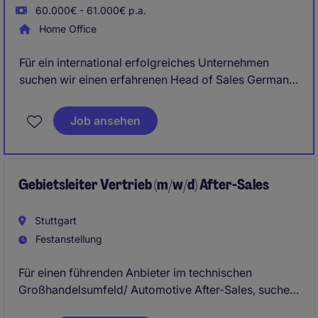
60.000€ - 61.000€ p.a.
Home Office
Für ein international erfolgreiches Unternehmen
suchen wir einen erfahrenen Head of Sales Germany
(m/w/d), der den deutschen Markt
eigenverantwortlich weiterentwickelt und nachhaltig
Job ansehen
ausbaut. Gesucht wird eine unternehmerisch
denkende Vertriebspersönlichkeit mit ausgeprägter
Hunter-Mentalität und nachweislicher Erfahrung in
der DIY-Branche.
Gebietsleiter Vertrieb (m/w/d) After-Sales
Stuttgart
Festanstellung
Für einen führenden Anbieter im technischen
Großhandelsumfeld/ Automotive After-Sales, suchen
wir eine erfahrene Führungspersönlichkeit, die ein