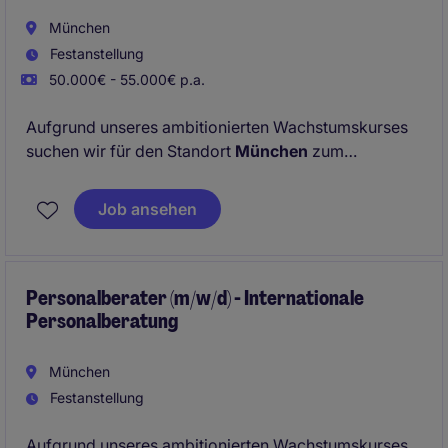
München
Festanstellung
50.000€ - 55.000€ p.a.
Aufgrund unseres ambitionierten Wachstumskurses
suchen wir für den Standort
München
zum
nächstmöglichen Zeitpunkt
Personalberater
(m/w/d),
die unsere Erfolgsgeschichte aktiv
Job ansehen
mitgestalten möchten. Werde Teil der PageGroup
und eines großartigen Teams!
Personalberater (m/w/d) - Internationale
Personalberatung
München
Festanstellung
Aufgrund unseres ambitionierten Wachstumskurses