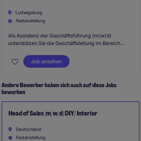
Ludwigsburg
Festanstellung
Als Assistenz der Geschäftsführung (m/w/d)
unterstützen Sie die Geschäftsleitung im Bereich
Business Services und übernehmen eine zentrale
Rolle in der Organisation und Steuerung des
Job ansehen
Tagesgeschäfts. Ihr Arbeitsplatz befindet sich in
Ludwigsburg, wo Sie Ihre organisatorischen
Fähigkeiten und Ihr Engagement unter Beweis stellen
Andere Bewerber haben sich auch auf diese Jobs
können.
beworben
Head of Sales (m/w/d) DIY/ Interior
Deutschland
Festanstellung