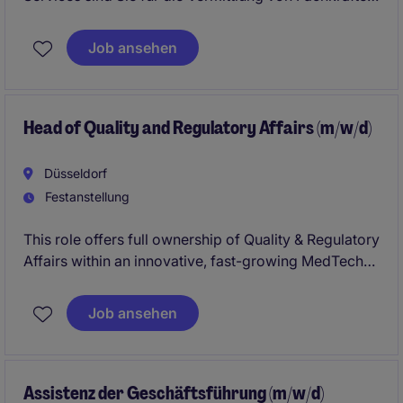
und die Betreuung von Kunden zuständig. In dieser
spannenden Position agieren Sie als Schnittstelle
Job ansehen
zwischen Unternehmen und Bewerbern und tragen
aktiv zum Erfolg Ihrer Kunden bei.
Head of Quality and Regulatory Affairs (m/w/d)
Düsseldorf
Festanstellung
This role offers full ownership of Quality & Regulatory
Affairs within an innovative, fast-growing MedTech
company, combining strategic leadership with
operational impact. You will work closely with
Job ansehen
international stakeholders while shaping regulatory
strategy and ensuring compliance across a cutting-
edge product portfolio.
Assistenz der Geschäftsführung (m/w/d)