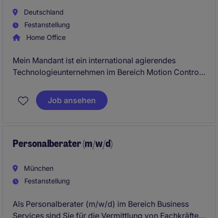
Deutschland
Festanstellung
Home Office
Mein Mandant ist ein international agierendes
Technologieunternehmen im Bereich Motion Control,
Antriebstechnik und industrielle Automatisierung.
Job ansehen
Im Zuge einer altersbedingten Nachbestzung suche
ich einen erfahrenen Sales Director Europe (m/w/d),
bestenfalls mit Sitz in Deutschland oder Italien.
Personalberater (m/w/d)
München
Festanstellung
Als Personalberater (m/w/d) im Bereich Business
Services sind Sie für die Vermittlung von Fachkräften