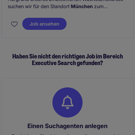
suchen wir für den Standort
München
zum
nächstmöglichen Zeitpunkt
Personalberater
(m/w/d),
die unsere Erfolgsgeschichte aktiv
Job ansehen
mitgestalten möchten. Werde Teil der PageGroup
und eines großartigen Teams!
Haben Sie nicht den richtigen Job im Bereich
Executive Search gefunden?
Einen Suchagenten anlegen