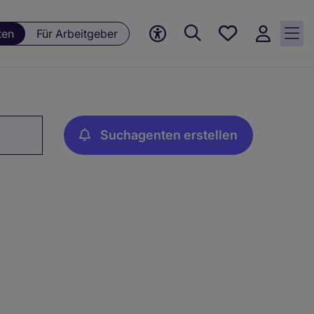
Meine
ten
Für Arbeitgeber
Jobs, 0
currently
saved
jobs
Suchagenten erstellen