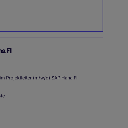
na FI
rim Projektleiter (m/w/d) SAP Hana FI
ote