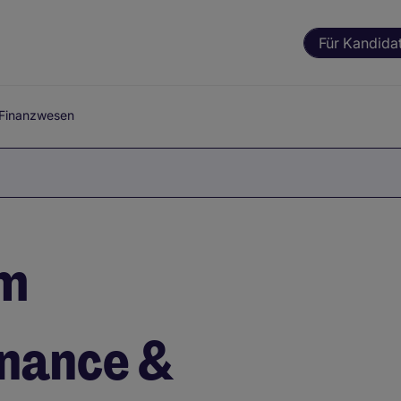
Für Kandida
Finanzwesen
im
inance &