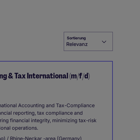
Sortierung
Relevanz
 & Tax International (m/f/d)
rnational Accounting and Tax-Compliance
ancial reporting, tax compliance and
ring financial integrity, minimizing tax-risk
ional operations.
ing) / Rhine-Neckar -area (Germany)