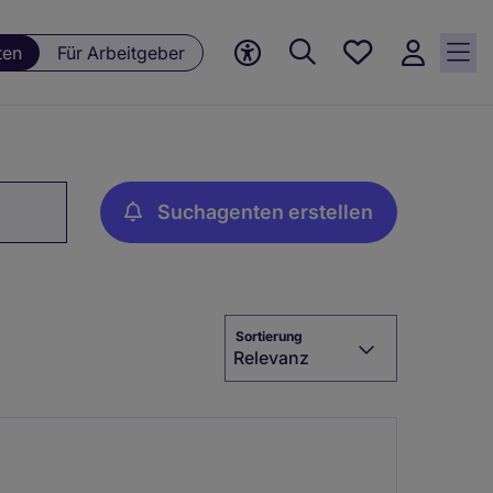
Meine
ten
Für Arbeitgeber
Jobs, 0
currently
saved
jobs
Suchagenten erstellen
Sortierung
Relevanz