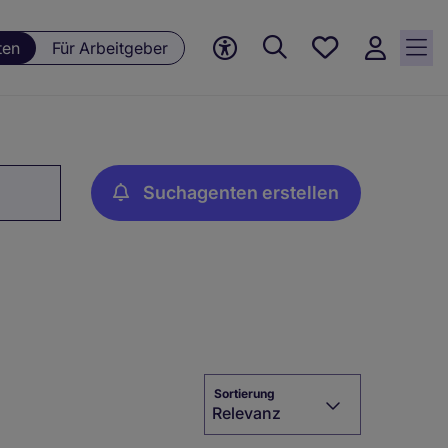
Meine
ten
Für Arbeitgeber
Jobs, 0
currently
saved
jobs
Suchagenten erstellen
Sortierung
Relevanz