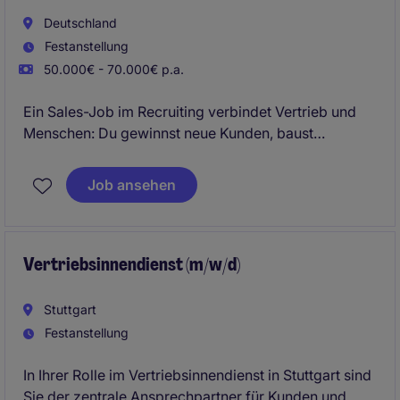
Deutschland
Festanstellung
50.000€ - 70.000€ p.a.
Ein Sales-Job im Recruiting verbindet Vertrieb und
Menschen: Du gewinnst neue Kunden, baust
langfristige Beziehungen auf und bringst
Unternehmen mit den passenden Talenten
Job ansehen
zusammen.
Genau das ist dein Ding, dann bewirb dich bei uns.
Vertriebsinnendienst (m/w/d)
Stuttgart
Festanstellung
In Ihrer Rolle im Vertriebsinnendienst in Stuttgart sind
Sie der zentrale Ansprechpartner für Kunden und