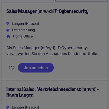
Sales Manager (m/w/d) IT-Cybersecurity
Langen [Hessen]
Festanstellung
Home Office
Als Sales Manager (m/w/d) IT-Cybersecurity
verantworten Sie den Ausbau des Kundenportfolios
sowie die Vermarktung von Sicherheitslösungen im
B2B-Umfeld. Sie begleiten Kunden von der
Job ansehen
Erstansprache bis zum Vertragsabschluss.
Internal Sales / Vertriebsinnendienst (m/w/d) -
Raum Langen
Langen [Hessen]