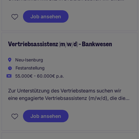
engagierte Vertriebsassistenz (m/w/d), die das
Vertriebsteam im Tagesgeschäft professionell
Job ansehen
unterstützt. In dieser abwechslungsreichen Position
übernehmen Sie organisatorische, administrative und
koordinierende Aufgaben und tragen maßgeblich zu
einem reibungslosen Vertriebsprozess bei.
Vertriebsassistenz (m/w/d) - Bankwesen
Neu-Isenburg
Festanstellung
55.000€ - 60.000€ p.a.
Zur Unterstützung des Vertriebsteams suchen wir
eine engagierte Vertriebsassistenz (m/w/d), die die
Berater im Tagesgeschäft entlastet, administrative
Prozesse zuverlässig steuert und idealerweise
Job ansehen
bereits Erfahrung mit dem Bankensystem
agree21
mitbringt.