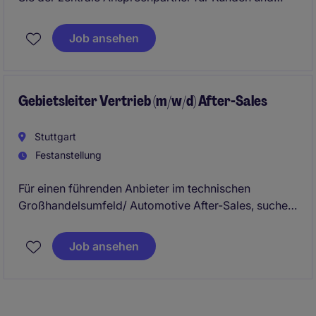
unterstützen das Vertriebsteam bei der Umsetzung
von Verkaufsstrategien. Mit Ihrem
Job ansehen
Organisationstalent und Ihrer Kommunikationsstärke
tragen Sie wesentlich zum Erfolg im Bereich
Unternehmensdienstleistungen bei.
Gebietsleiter Vertrieb (m/w/d) After-Sales
Stuttgart
Festanstellung
Für einen führenden Anbieter im technischen
Großhandelsumfeld/ Automotive After-Sales, suchen
wir eine erfahrene Führungspersönlichkeit, die ein
etabliertes Vertriebsgebiet mit mehreren Standorten
Job ansehen
strategisch weiterentwickelt und nachhaltig auf
Wachstumskurs hält.