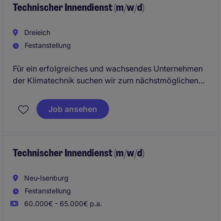
Technischer Innendienst (m/w/d)
Dreieich
Festanstellung
Für ein erfolgreiches und wachsendes Unternehmen
der Klimatechnik suchen wir zum nächstmöglichen
Zeitpunkt einen Technischen Innendienst (m/w/d) am
Standort Frankfurt. In dieser vielseitigen Position
Job ansehen
verbinden Sie technisches Know-how mit
kundenorientierter Beratung und unterstützen den
Vertrieb bei der Planung und Umsetzung
anspruchsvoller Projekte.
Technischer Innendienst (m/w/d)
Neu-Isenburg
Festanstellung
60.000€ - 65.000€ p.a.