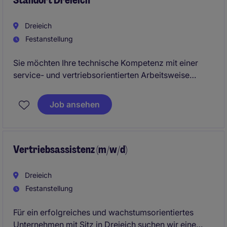
Standort Dreieich
Dreieich
Festanstellung
Sie möchten Ihre technische Kompetenz mit einer
service- und vertriebsorientierten Arbeitsweise
verbinden? Für ein etabliertes Unternehmen im
Bereich der technischen Gebäudeausrüstung suchen
Job ansehen
wir zum nächstmöglichen Zeitpunkt einen
Technischen Vertriebsinnendienst (m/w/d) für den
Standort Dreieich.
Vertriebsassistenz (m/w/d)
Dreieich
Festanstellung
Für ein erfolgreiches und wachstumsorientiertes
Unternehmen mit Sitz in Dreieich suchen wir eine