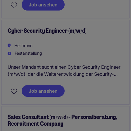
wir einen engagierten
Inside Sales Mitarbeiter
Job ansehen
(m/w/d)
, der mit Leidenschaft Kunden betreut,
Vertriebschancen entwickelt und den Außendienst
unterstützt.
Cyber Security Engineer (m/w/d)
Heilbronn
Festanstellung
Unser Mandant sucht einen Cyber Security Engineer
(m/w/d), der die Weiterentwicklung der Security-
Strategie aktiv vorantreibt und moderne
Sicherheitsstandards in die Softwareentwicklung
Job ansehen
integriert. In dieser Rolle arbeiten Sie eng mit
Entwicklungs-, Architektur- und Produktteams
zusammen, um Security-by-Design über den
gesamten Produktlebenszyklus sicherzustellen.
Sales Consultant (m/w/d) - Personalberatung,
Recruitment Company