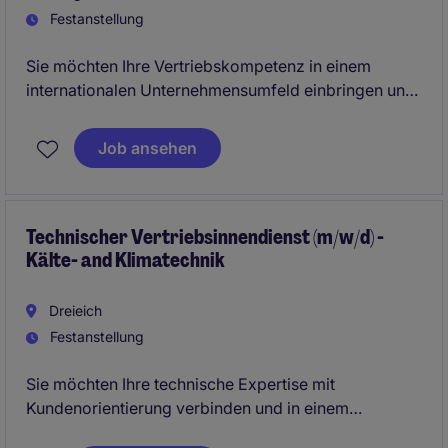
Festanstellung
Sie möchten Ihre Vertriebskompetenz in einem
internationalen Unternehmensumfeld einbringen und
aktiv zum Unternehmenserfolg beitragen? Dann
erwartet Sie eine abwechslungsreiche Position im
Job ansehen
Vertriebsinnendienst mit engem Kundenkontakt,
hoher Eigenverantwortung und attraktiven
Entwicklungsmöglichkeiten.
Technischer Vertriebsinnendienst (m/w/d) -
Kälte- and Klimatechnik
Dreieich
Festanstellung
Sie möchten Ihre technische Expertise mit
Kundenorientierung verbinden und in einem
zukunftssicheren Umfeld arbeiten? Für ein etabliertes