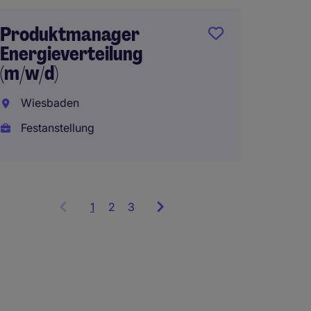
Lead I
Produktmanager
Liefer
Energieverteilung
Wiesb
(m/w/d)
Festan
Wiesbaden
Festanstellung
1
Showing
2
3
items
1
to
3
of
9