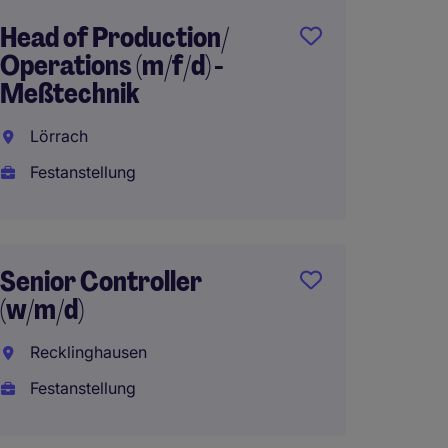
Head of Production/
Lead B
Operations (m/f/d) -
Maschi
Meßtechnik
Eschw
Lörrach
Festan
Festanstellung
Senior
Senior Controller
Engine
(w/m/d)
Kiel
Recklinghausen
Festan
Festanstellung