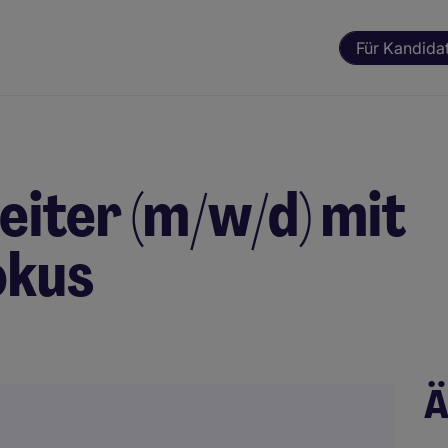
Für Kandida
eiter (m/w/d) mit
okus
Ä