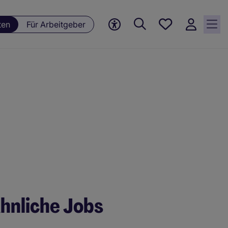
Meine
ten
Für Arbeitgeber
Jobs, 0
currently
saved
jobs
hnliche Jobs