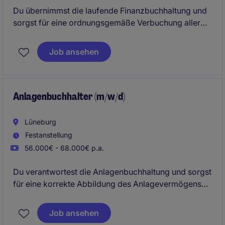
Du übernimmst die laufende Finanzbuchhaltung und
sorgst für eine ordnungsgemäße Verbuchung aller
Geschäftsvorfälle. Dabei arbeitest Du eng mit
internen Fachbereichen zusammen und unterstützt
Job ansehen
bei Monats- und Jahresabschlüssen.
Anlagenbuchhalter (m/w/d)
Lüneburg
Festanstellung
56.000€ - 68.000€ p.a.
Du verantwortest die Anlagenbuchhaltung und sorgst
für eine korrekte Abbildung des Anlagevermögens
im Unternehmen. Zudem unterstützt du aktiv bei
Abschlussprozessen und bringst dich in die
Job ansehen
Weiterentwicklung interner Abläufe ein.