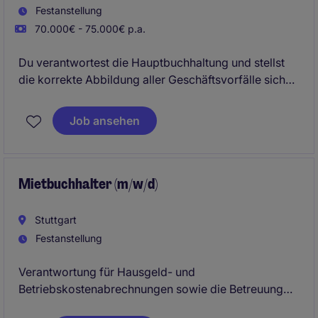
Festanstellung
70.000€ - 75.000€ p.a.
Du verantwortest die Hauptbuchhaltung und stellst
die korrekte Abbildung aller Geschäftsvorfälle sicher.
Dabei arbeitest Du eng mit angrenzenden Bereichen
zusammen und optimierst aktiv Prozesse.
Job ansehen
Mietbuchhalter (m/w/d)
Stuttgart
Festanstellung
Verantwortung für Hausgeld- und
Betriebskostenabrechnungen sowie die Betreuung
von WEGs. Erstellung von EÜRs, laufende