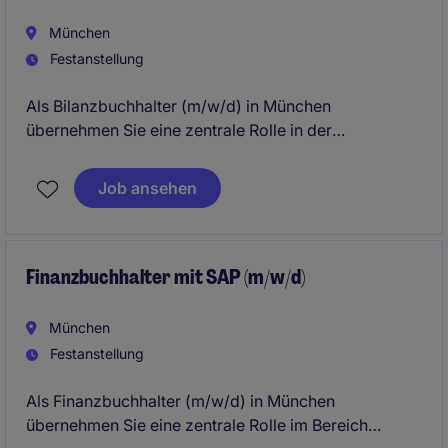
München
Festanstellung
Als Bilanzbuchhalter (m/w/d) in München
übernehmen Sie eine zentrale Rolle in der
Finanzbuchhaltung und tragen maßgeblich zur
Erstellung von Abschlüssen sowie zur Optimierung
Job ansehen
interner Prozesse bei. Ihre Arbeit leistet einen
entscheidenden Beitrag zur finanziellen Stabilität und
Weiterentwicklung des Unternehmens im Bereich
Business Services.
Finanzbuchhalter mit SAP (m/w/d)
München
Festanstellung
Als Finanzbuchhalter (m/w/d) in München
übernehmen Sie eine zentrale Rolle im Bereich