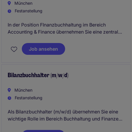
München
Festanstellung
In der Position FInanzbuchhaltung im Bereich
Accounting & Finance übernehmen Sie eine zentrale
Rolle in der Buchhaltung eines Unternehmens aus der
Immobilienbranche. Ihre Aufgaben umfassen die
Job ansehen
Unterstützung im Tagesgeschäft sowie die
Sicherstellung einer reibungslosen
Finanzbuchhaltung.
Bilanzbuchhalter (m/w/d)
München
Festanstellung
Als Bilanzbuchhalter (m/w/d) übernehmen Sie eine
wichtige Rolle im Bereich Buchhaltung und Finanzen
und sorgen für eine präzise und effiziente