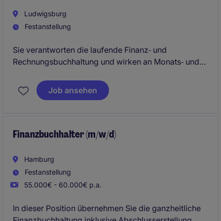
Ludwigsburg
Festanstellung
Sie verantworten die laufende Finanz‑ und
Rechnungsbuchhaltung und wirken an Monats‑ und
Jahresabschlüssen sowie kaufmännischen
Auswertungen mit. Darüber hinaus übernehmen Sie
Job ansehen
administrative Aufgaben und unterstützen die
Weiterentwicklung interner Prozesse, optional auch
im Bereich Lohnbuchhaltung.
Finanzbuchhalter (m/w/d)
Hamburg
Festanstellung
55.000€ - 60.000€ p.a.
In dieser Position übernehmen Sie die ganzheitliche
Finanzbuchhaltung inklusive Abschlusserstellung