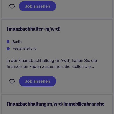
Einhaltung gesetzlicher Vorgaben im Bereich
Job ansehen
Rechnungswesen. Sie arbeiten eng mit internen und
externen Partnern zusammen, um eine präzise
Buchführung und Berichterstattung zu gewährleisten.
Finanzbuchhalter (m/w/d)
Berlin
Festanstellung
In der Finanzbuchhaltung (m/w/d) halten Sie die
finanziellen Fäden zusammen: Sie stellen die
korrekte und fristgerechte Abwicklung aller
buchhalterischen Vorgänge sicher, schaffen
Job ansehen
Transparenz über die Finanzlage und leisten einen
wichtigen Beitrag zur nachhaltigen Entwicklung und
Stabilität des Unternehmens.
Finanzbuchhaltung (m/w/d) Immobilienbranche