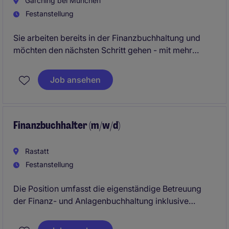
Garching bei München
Festanstellung
Sie arbeiten bereits in der Finanzbuchhaltung und
möchten den nächsten Schritt gehen - mit mehr
Verantwortung, spannenderen Aufgaben und einem
modernen Umfeld?
Job ansehen
Hier übernehmen Sie nicht nur Routine - sondern
gestalten aktiv mit.
Finanzbuchhalter (m/w/d)
Rastatt
Festanstellung
Die Position umfasst die eigenständige Betreuung
der Finanz- und Anlagenbuchhaltung inklusive
Abschlüssen, steuerlicher Themen und Reporting
sowie die Zusammenarbeit mit Steuerberatern und