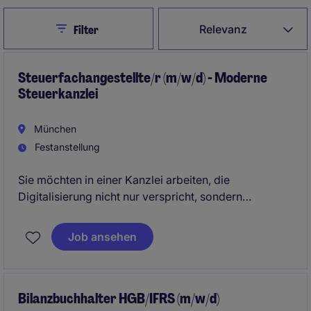
Close
Relevanz
Filter
Steuerfachangestellte/r (m/w/d) - Moderne
Steuerkanzlei
München
Festanstellung
Sie möchten in einer Kanzlei arbeiten, die
Digitalisierung nicht nur verspricht, sondern
konsequent lebt? Sie wünschen sich
abwechslungsreiche Mandate, moderne
Job ansehen
Arbeitsprozesse und ein wertschätzendes Team?
Dann könnte diese Position genau die richtige für Sie
sein.
Bilanzbuchhalter HGB/IFRS (m/w/d)