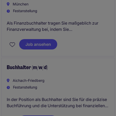
München
Festanstellung
Als Finanzbuchhalter tragen Sie maßgeblich zur
Finanzverwaltung bei, indem Sie
Buchhaltungsprozesse überwachen und
sicherstellen, dass alle finanziellen Transaktionen
Job ansehen
korrekt erfasst werden. In dieser Position in der Not-
For-Profit-Branche arbeiten Sie in einer festen
Anstellung in Pullach i. Isartal.
Buchhalter (m/w/d)
Aichach-Friedberg
Festanstellung
In der Position als Buchhalter sind Sie für die präzise
Buchführung und die Unterstützung bei finanziellen
Berichten verantwortlich. Sie tragen dazu bei, dass