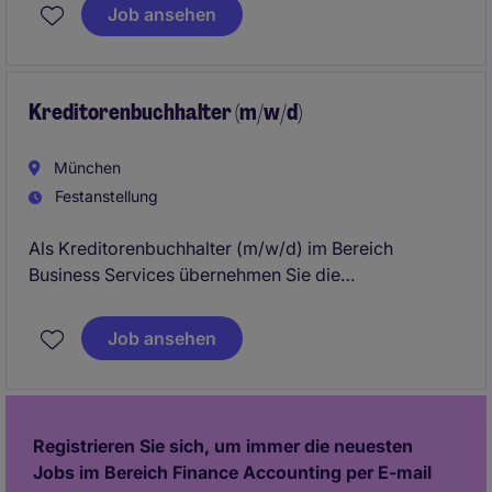
Finanzberichterstattung. Diese Position bietet Ihnen
Job ansehen
die Möglichkeit, Ihre Fachkenntnisse im
Rechnungswesen in einem professionellen Umfeld in
München einzusetzen.
Kreditorenbuchhalter (m/w/d)
München
Festanstellung
Als Kreditorenbuchhalter (m/w/d) im Bereich
Business Services übernehmen Sie die
Verantwortung für die Bearbeitung und Verwaltung
von Kreditorenbuchhaltungsaufgaben. Diese
Job ansehen
spannende Position in München bietet Ihnen die
Möglichkeit, Ihr Fachwissen im Accounting & Finance
einzubringen und weiterzuentwickeln.
Registrieren Sie sich, um immer die neuesten
Jobs im Bereich Finance Accounting per E-mail