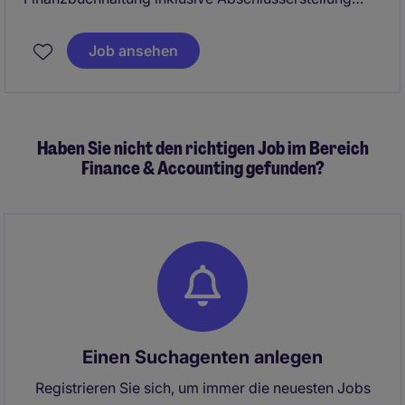
nach HGB und sind zentrale Ansprechperson für alle
buchhalterischen Fragestellungen. Sie arbeiten
Job ansehen
eigenständig in einem dynamischen
Beratungsunternehmen mit internationalem Netzwerk
und vielfältigen Kundenbranchen.
Haben Sie nicht den richtigen Job im Bereich
Finance & Accounting gefunden?
Einen Suchagenten anlegen
Registrieren Sie sich, um immer die neuesten Jobs