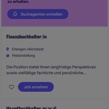
zu erhalten.
Suchagenten erstellen
Finanzbuchhalter/in
Erlangen-Höchstadt
Festanstellung
Die Position bietet Ihnen langfristige Perspektiven
sowie vielfältige fachliche und persönliche
Entwicklungsmöglichkeiten. Durch ein innovatives
und internationales Arbeitsumfeld können Sie Ihre
Job ansehen
Kompetenzen kontinuierlich ausbauen und
Verantwortung übernehmen.
Hauptbuchhalter (m/w/d)