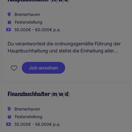
Bremerhaven
Festanstellung
55.000€ - 60.000€ p.a.
Du verantwortest die ordnungsgemäße Führung der
Hauptbuchhaltung und stellst die Einhaltung aller
gesetzlichen sowie internen
Rechnungslegungsvorgaben sicher. Dabei arbeitest
Job ansehen
Du eng mit internen Fachbereichen zusammen und
unterstützt aktiv bei Abschlüssen, Reportings und der
kontinuierlichen Optimierung von Finanzprozessen.
Finanzbuchhalter (m/w/d)
Bremerhaven
Festanstellung
55.000€ - 58.000€ p.a.