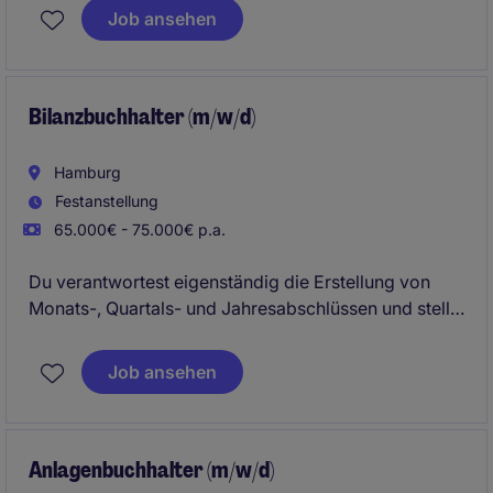
Buchhaltung und Auswertung von Kennzahlen im
Job ansehen
Immobilienumfeld.
Bilanzbuchhalter (m/w/d)
Hamburg
Festanstellung
65.000€ - 75.000€ p.a.
Du verantwortest eigenständig die Erstellung von
Monats-, Quartals- und Jahresabschlüssen und stellst
die korrekte Bilanzierung sicher. Zudem analysierst
du Finanzkennzahlen und unterstützt bei der
Job ansehen
Weiterentwicklung von Prozessen im
Rechnungswesen.
Anlagenbuchhalter (m/w/d)