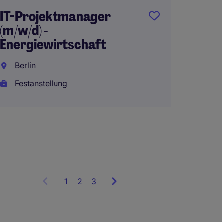
Trans
IT-Projektmanager
(m/w/d) -
Berlin
Energiewirtschaft
Festan
Berlin
Home 
Festanstellung
1
Showing
2
3
items
1
to