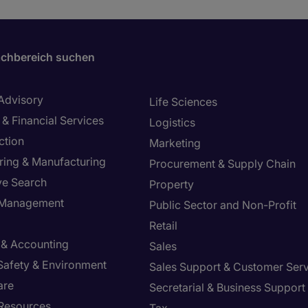
chbereich suchen
 Advisory
Life Sciences
& Financial Services
Logistics
ction
Marketing
ring & Manufacturing
Procurement & Supply Chain
ve Search
Property
y Management
Public Sector and Non-Profit
Retail
 & Accounting
Sales
 Safety & Environment
Sales Support & Customer Ser
are
Secretarial & Business Support
Resources