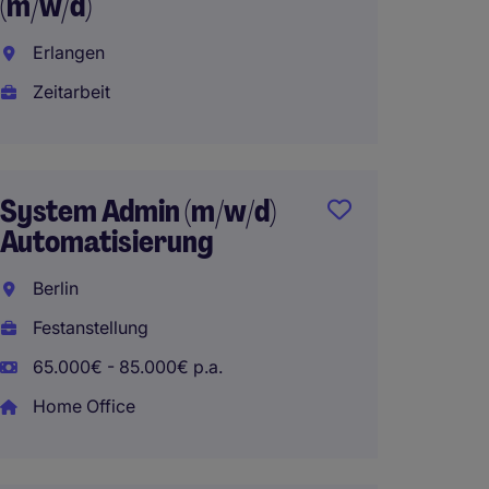
(m/w/d)
Frankf
Erlangen
Festan
Zeitarbeit
System
System Admin (m/w/d)
(m/w/d
Automatisierung
Infras
Berlin
Berlin
Festanstellung
Festan
65.000€ - 85.000€ p.a.
Home Office
Direct
Strate