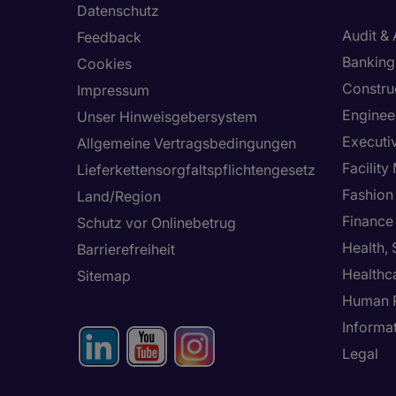
Datenschutz
Audit &
Feedback
Banking 
Cookies
Constru
Impressum
Enginee
Unser Hinweisgebersystem
Executi
Allgemeine Vertragsbedingungen
Facilit
Lieferkettensorgfaltspflichtengesetz
Fashion
Land/Region
Finance
Schutz vor Onlinebetrug
Health,
Barrierefreiheit
Healthc
Sitemap
Human 
Informa
Legal