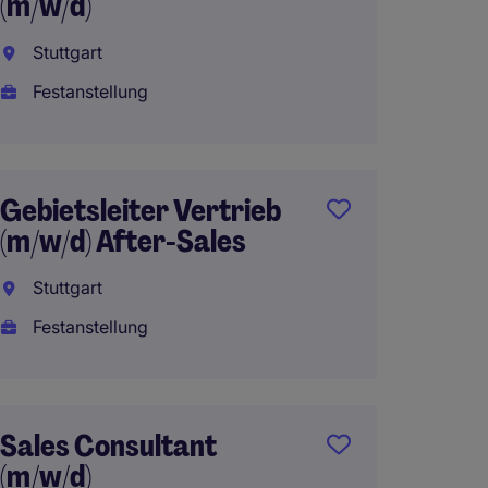
(m/w/d)
Frankf
Stuttgart
Festan
Festanstellung
Accoun
Gebietsleiter Vertrieb
(m/w/d)
(m/w/d) After-Sales
Frankf
Stuttgart
Frankf
Festanstellung
Festan
Sales Consultant
Head of
(m/w/d)
FinTec