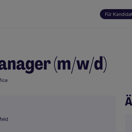
Für Kandida
anager (m/w/d)
fice
Ä
feld