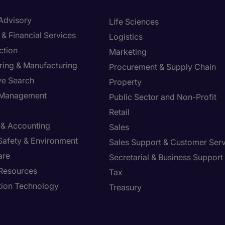
 Advisory
Life Sciences
& Financial Services
Logistics
ction
Marketing
ring & Manufacturing
Procurement & Supply Chain
ve Search
Property
y Management
Public Sector and Non-Profit
Retail
 & Accounting
Sales
 Safety & Environment
Sales Support & Customer Ser
are
Secretarial & Business Support
Resources
Tax
tion Technology
Treasury