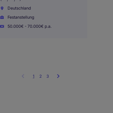
Deutschland
Deuts
Festanstellung
Festan
50.000€ - 70.000€ p.a.
1
Showing
2
3
items
1
to
3
of
9