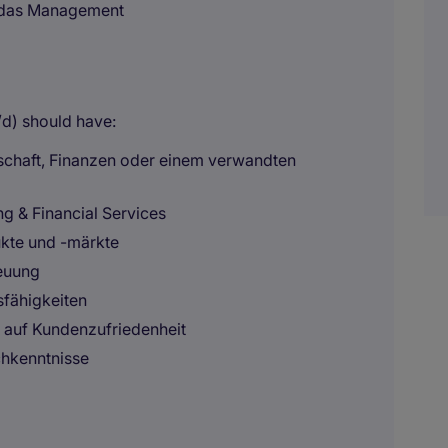
r das Management
/d) should have:
schaft, Finanzen oder einem verwandten
g & Financial Services
ukte und -märkte
reuung
fähigkeiten
s auf Kundenzufriedenheit
chkenntnisse