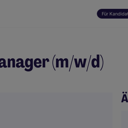
Für Kandida
anager (m/w/d)
Ä