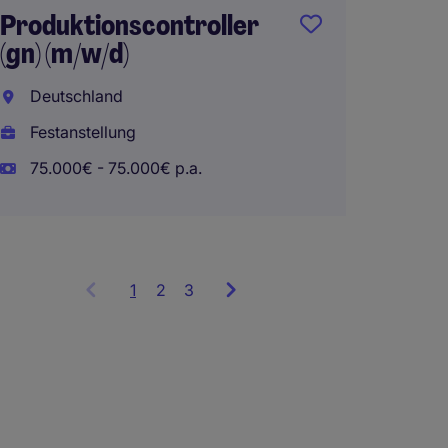
Produktionscontroller
(m/w/d
(gn) (m/w/d)
Heilbr
Deutschland
Zeitar
Festanstellung
18€ - 
75.000€ - 75.000€ p.a.
Home 
1
Showing
2
3
items
1
to
3
of
7