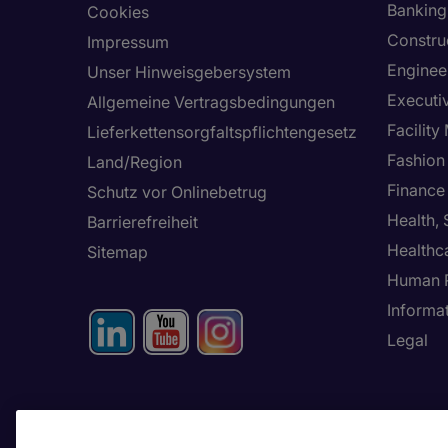
Banking 
Cookies
Constru
Impressum
Enginee
Unser Hinweisgebersystem
Executi
Allgemeine Vertragsbedingungen
Facilit
Lieferkettensorgfaltspflichtengesetz
Fashion
Land/Region
Finance
Schutz vor Onlinebetrug
Health,
Barrierefreiheit
Healthc
Sitemap
Human 
Informa
Legal
Passen Sie Ihre