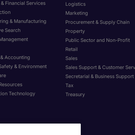
& Financial Services
Logistics
ction
Marketing
ring & Manufacturing
Procurement & Supply Chain
ve Search
Property
y Management
Public Sector and Non-Profit
Retail
 & Accounting
Sales
 Safety & Environment
Sales Support & Customer Ser
are
Secretarial & Business Support
Resources
Tax
tion Technology
Treasury