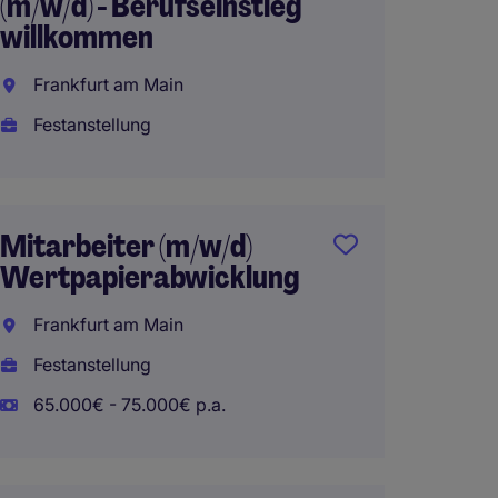
(m/w/d) - Berufseinstieg
(m/w/d
willkommen
Stuttg
Frankfurt am Main
Festan
Festanstellung
Kredit
Mitarbeiter (m/w/d)
(m/w/d
Wertpapierabwicklung
Stuttg
Frankfurt am Main
Festan
Festanstellung
50.000
65.000€ - 75.000€ p.a.
Kredit