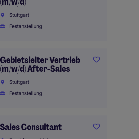
(m/w/d)
Manage
Perso
Stuttgart
(m/w/d
Festanstellung
Frankf
Festan
Gebietsleiter Vertrieb
(m/w/d) After-Sales
Key A
Stuttgart
(m/w/d
Festanstellung
Baden
Festan
Sales Consultant