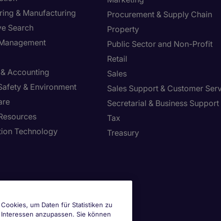
ring & Manufacturing
Procurement & Supply Chain
ve Search
Property
y Management
Public Sector and Non-Profit
Retail
 & Accounting
Sales
 Safety & Environment
Sales Support & Customer Ser
are
Secretarial & Business Support
Resources
Tax
tion Technology
Treasury
Cookies, um Daten für Statistiken zu
e Interessen anzupassen. Sie können