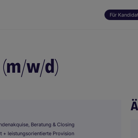
Für Kandida
 (m/w/d)
Ä
undenakquise, Beratung & Closing
t + leistungsorientierte Provision