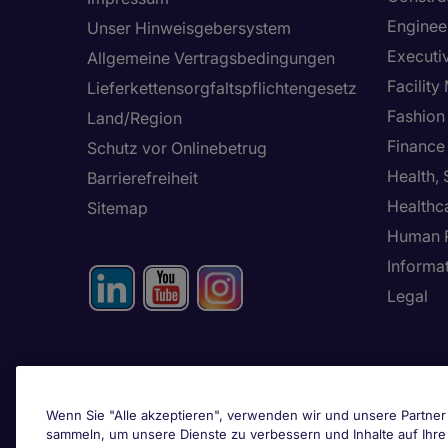
Enginee
Unser Hinweisgebersystem
Executi
Allgemeine Vertragsbedingungen
Facilit
Lieferkettensorgfaltspflichtengesetz
Fashion
Land/Region
Finance
Schutz vor Onlinebetrug
Health,
Barrierefreiheit
Healthc
Sitemap
Human 
Informa
Legal
Passen Sie Ihre
Einstellungen an
Wenn Sie "Alle akzeptieren", verwenden wir und unsere Partner 
sammeln, um unsere Dienste zu verbessern und Inhalte auf Ihr