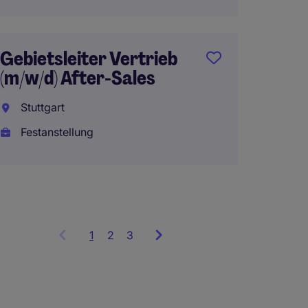
Manage
Perso
(m/w/d
Gebietsleiter Vertrieb
(m/w/d) After-Sales
Frankf
Stuttgart
Festan
Festanstellung
1
Showing
2
3
items
1
to
3