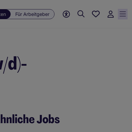
Meine
ten
Für Arbeitgeber
Jobs, 0
currently
saved
jobs
/d)-
hnliche Jobs