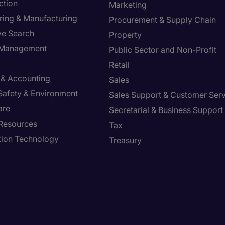
ction
Marketing
ring & Manufacturing
Procurement & Supply Chain
ve Search
Property
y Management
Public Sector and Non-Profit
Retail
 & Accounting
Sales
 Safety & Environment
Sales Support & Customer Ser
are
Secretarial & Business Support
Resources
Tax
tion Technology
Treasury