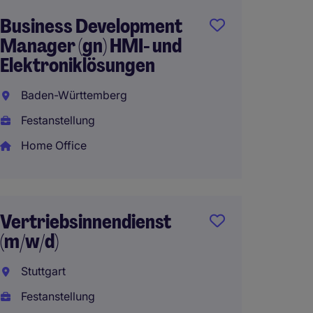
Business Development
Sales 
Manager (gn) HMI- und
Frankf
Elektroniklösungen
Festan
Baden-Württemberg
Festanstellung
Home Office
Head of
FinTec
Deuts
Vertriebsinnendienst
Festan
(m/w/d)
Stuttgart
Festanstellung
Entry L