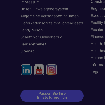
Constru
Impressum
Enginee
Unser Hinweisgebersystem
Executi
Allgemeine Vertragsbedingungen
Facilit
Lieferkettensorgfaltspflichtengesetz
Fashion
Land/Region
Finance
Schutz vor Onlinebetrug
Health,
Barrierefreiheit
Healthc
Sitemap
Human 
Informa
Legal
Passen Sie Ihre
Einstellungen an