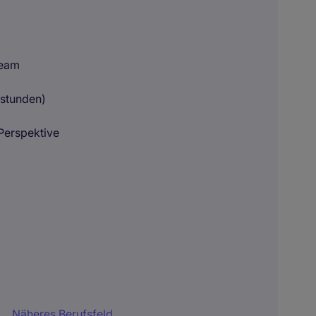
Team
rstunden)
 Perspektive
Näheres Berufsfeld