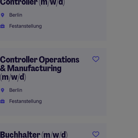
Controller (m/w/d)
Berlin
Berlin
Festan
Festanstellung
Senior
Controller Operations
(m/w/d
& Manufacturing
Berlin
(m/w/d)
Festan
Berlin
Festanstellung
Repor
(m/w/d
Buchhalter (m/w/d)
Elektr