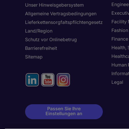
Enginee
Unser Hinweisgebersystem
Executi
Allgemeine Vertragsbedingungen
Facilit
Lieferkettensorgfaltspflichtengesetz
Fashion
Land/Region
Finance
Schutz vor Onlinebetrug
Health,
Barrierefreiheit
Healthc
Sitemap
Human 
Informa
Legal
Passen Sie Ihre
Einstellungen an