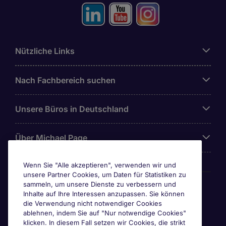
Nützliche Links
Nach Fachbereich suchen
Unsere Büros in Deutschland
Über Michael Page
Wenn Sie "Alle akzeptieren", verwenden wir und
unsere Partner Cookies, um Daten für Statistiken zu
Awards & Zertifizierungen
sammeln, um unsere Dienste zu verbessern und
Inhalte auf Ihre Interessen anzupassen. Sie können
die Verwendung nicht notwendiger Cookies
ablehnen, indem Sie auf "Nur notwendige Cookies"
klicken. In diesem Fall setzen wir Cookies, die strikt