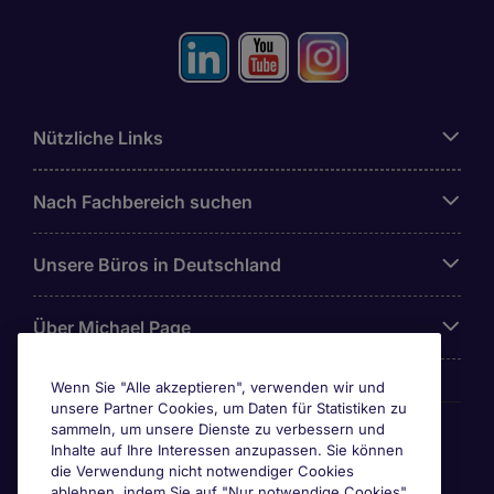
Nützliche Links
Nach Fachbereich suchen
Unsere Büros in Deutschland
Über Michael Page
Wenn Sie "Alle akzeptieren", verwenden wir und
unsere Partner Cookies, um Daten für Statistiken zu
Awards & Zertifizierungen
sammeln, um unsere Dienste zu verbessern und
Inhalte auf Ihre Interessen anzupassen. Sie können
die Verwendung nicht notwendiger Cookies
ablehnen, indem Sie auf "Nur notwendige Cookies"