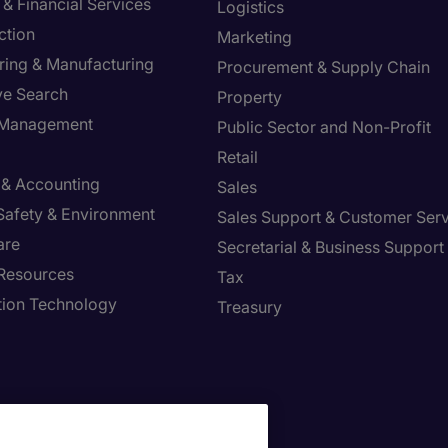
& Financial Services
Logistics
ction
Marketing
ring & Manufacturing
Procurement & Supply Chain
ve Search
Property
y Management
Public Sector and Non-Profit
Retail
 & Accounting
Sales
 Safety & Environment
Sales Support & Customer Ser
are
Secretarial & Business Support
Resources
Tax
tion Technology
Treasury