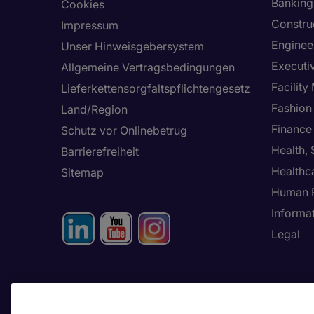
Banking 
Cookies
Constru
Impressum
Enginee
Unser Hinweisgebersystem
Executi
Allgemeine Vertragsbedingungen
Facilit
Lieferkettensorgfaltspflichtengesetz
Fashion
Land/Region
Finance
Schutz vor Onlinebetrug
Health,
Barrierefreiheit
Healthc
Sitemap
Human 
Informa
Legal
Passen Sie Ihre
Einstellungen an