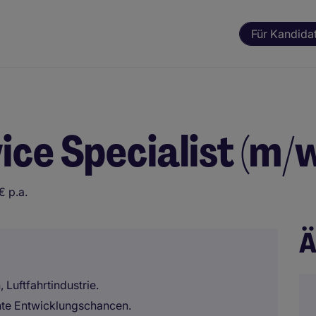
Für Kandida
ce Specialist (m/w
€ p.a.
Ä
Luftfahrtindustrie.
hte Entwicklungschancen.