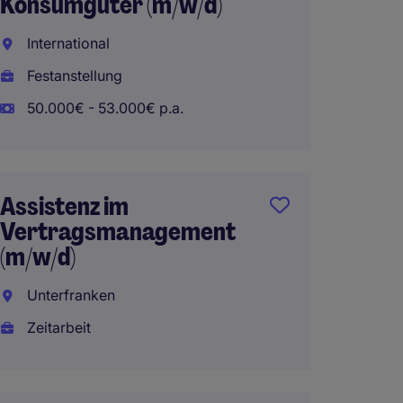
Konsumgüter (m/w/d)
Vertri
(w/m/d
International
Mönch
Festanstellung
Festan
50.000€ - 53.000€ p.a.
45.000
Assistenz im
Vertragsmanagement
Sales 
(m/w/d)
Automo
Unterfranken
Eschb
Zeitarbeit
Festan